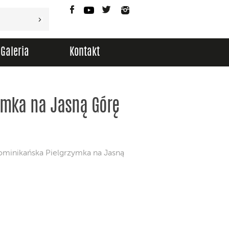
Facebook
YouTube
Twitter
Instagram
Galeria
Kontakt
ymka na Jasną Górę
ominikańska Pielgrzymka na Jasną