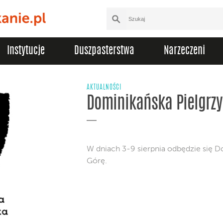
Instytucje
Duszpasterstwa
Narzeczeni
AKTUALNOŚCI
Dominikańska Pielgrz
W dniach 3-9 sierpnia odbędzie się D
Górę.