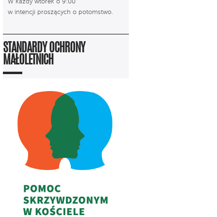
W każdy wtorek o 9:00
w intencji proszących o potomstwo.
STANDARDY OCHRONY
MAŁOLETNICH