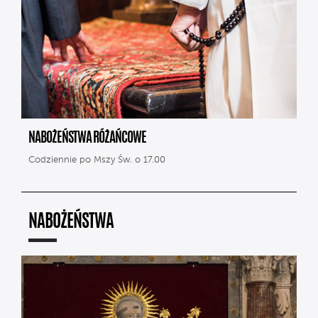
NABOŻEŃSTWA RÓŻAŃCOWE
Codziennie po Mszy Św. o 17.00
NABOŻEŃSTWA