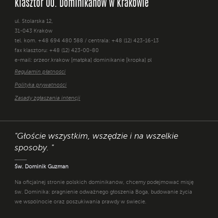
Klasztor OO. Dominikanów w Krakowie
ul. Stolarska 12,
31-043 Kraków
tel. kom. +48 694 480 588 / centrala: +48 (12) 423-16-13
fax klasztoru: +48 (12) 423-00-80
e-mail: przeor.krakow [małpka] dominikanie [kropka] pl
Regulamin płatności
Polityka prywatności
Zasady zgłaszania intencji
"Głoście wszystkim, wszędzie i na wszelkie
sposoby. "
Św. Dominik Guzman
Na oficjalnej stronie polskich dominikanów, chcemy podejmować misję
św. Dominika: pragnienie odważnego głoszenia Boga, budowanie życia
we wspólnocie oraz poszukiwania prawdy w świecie.