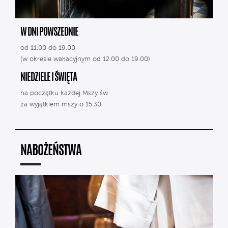
W DNI POWSZEDNIE
od 11.00 do 19.00
(w okresie wakacyjnym od 12.00 do 19.00)
NIEDZIELE I ŚWIĘTA
na początku każdej Mszy św.
za wyjątkiem mszy o 15.30
NABOŻEŃSTWA