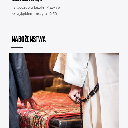
na początku każdej Mszy św.
za wyjątkiem mszy o 15.30
NABOŻEŃSTWA