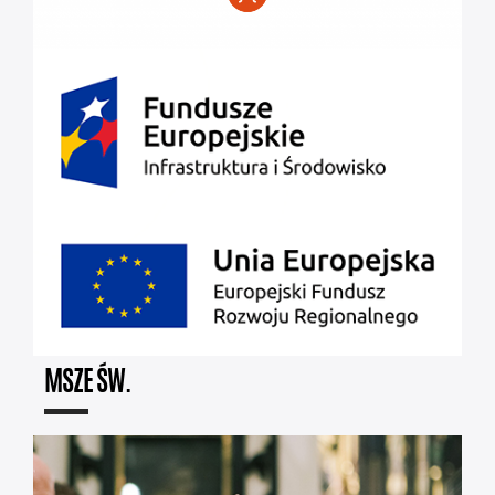
MSZE ŚW.