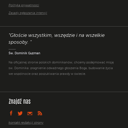
Polityka prywatności
Zasady zgłaszania intencji
"Głoście wszystkim, wszędzie i na wszelkie
sposoby. "
Św. Dominik Guzman
Na oficjalnej stronie polskich dominikanów, chcemy podejmować misję
św. Dominika: pragnienie odważnego głoszenia Boga, budowanie życia
we wspólnocie oraz poszukiwania prawdy w świecie.
Znajdź nas
kontakt redakcji strony