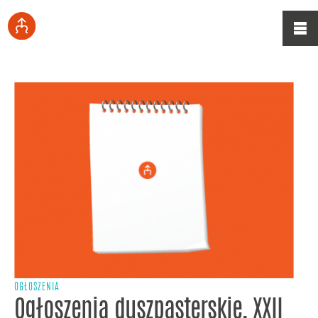
OGŁOSZENIA
Ogłoszenia duszpasterskie, XXII