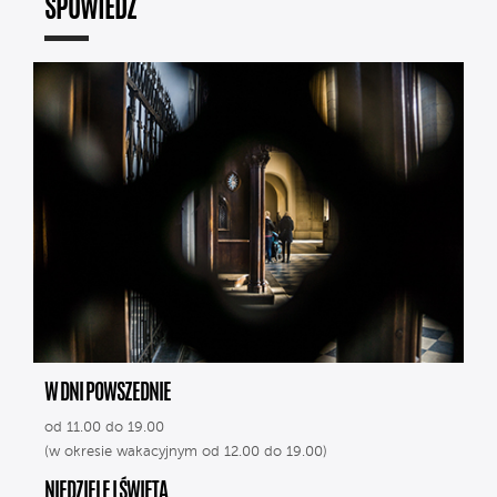
SPOWIEDŹ
W DNI POWSZEDNIE
od 11.00 do 19.00
(w okresie wakacyjnym od 12.00 do 19.00)
NIEDZIELE I ŚWIĘTA