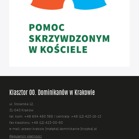
Klasztor OO. Dominikanów w Krakowie
ul. Stolarska 12,
31-043 Kraków
tel. kom. +48 694 480 588 / centrala: +48 (12) 423-16-13
fax klasztoru: +48 (12) 423-00-80
e-mail: przeor.krakow [małpka] dominikanie [kropka] pl
Regulamin płatności