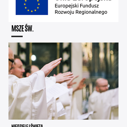
MSZE ŚW.