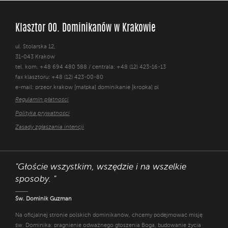
Klasztor OO. Dominikanów w Krakowie
ul. Stolarska 12,
31-043 Kraków
tel. kom. +48 694 480 588 / centrala: +48 (12) 423-16-13
fax klasztoru: +48 (12) 423-00-80
e-mail: przeor.krakow [małpka] dominikanie [kropka] pl
Regulamin płatności
Polityka prywatności
Zasady zgłaszania intencji
"Głoście wszystkim, wszędzie i na wszelkie
sposoby. "
Św. Dominik Guzman
Na oficjalnej stronie polskich dominikanów, chcemy podejmować misję
św. Dominika: pragnienie odważnego głoszenia Boga, budowanie życia