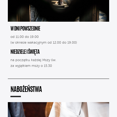
W DNI POWSZEDNIE
od 11.00 do 19.00
(w okresie wakacyjnym od 12.00 do 19.00)
NIEDZIELE I ŚWIĘTA
na początku każdej Mszy św.
za wyjątkiem mszy o 15.30
NABOŻEŃSTWA