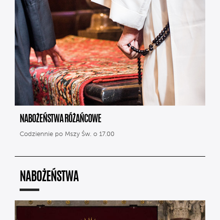
NABOŻEŃSTWA RÓŻAŃCOWE
Codziennie po Mszy Św. o 17.00
NABOŻEŃSTWA