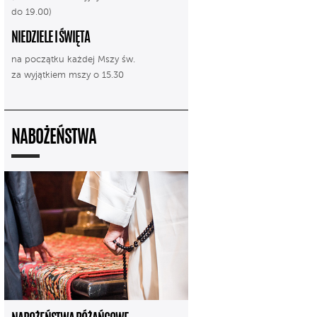
do 19.00)
NIEDZIELE I ŚWIĘTA
na początku każdej Mszy św.
za wyjątkiem mszy o 15.30
NABOŻEŃSTWA