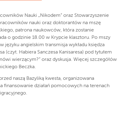
racowników Nauki „Nikodem” oraz Stowarzyszenie
pracowników nauki oraz doktorantów na mszę
lkiego, patrona naukowców, która zostanie
ada o godzinie 18.00 w Krypcie klasztoru. Po mszy
 w języku angielskim transmisja wykładu księdza
sa (czyt. Habiera Sanczesa Kanisaresa) pod tytułem
mówi wierzącym?” oraz dyskusja. Więcej szczegółów
ickiego Beczka.
 przed naszą Bazyliką kwesta, organizowana
 na finansowanie działań pomocowych na terenach
igracyjnego.