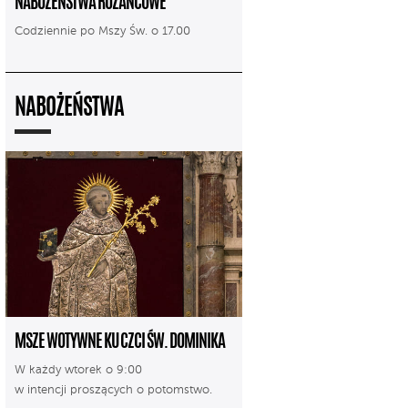
NABOŻEŃSTWA RÓŻAŃCOWE
Codziennie po Mszy Św. o 17.00
NABOŻEŃSTWA
MSZE WOTYWNE KU CZCI ŚW. DOMINIKA
W każdy wtorek o 9:00
w intencji proszących o potomstwo.