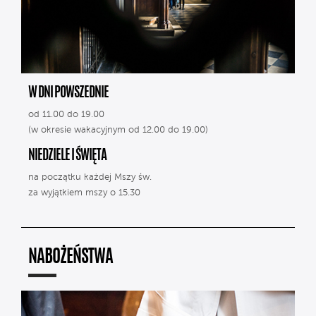
W DNI POWSZEDNIE
od 11.00 do 19.00
(w okresie wakacyjnym od 12.00 do 19.00)
NIEDZIELE I ŚWIĘTA
na początku każdej Mszy św.
za wyjątkiem mszy o 15.30
NABOŻEŃSTWA