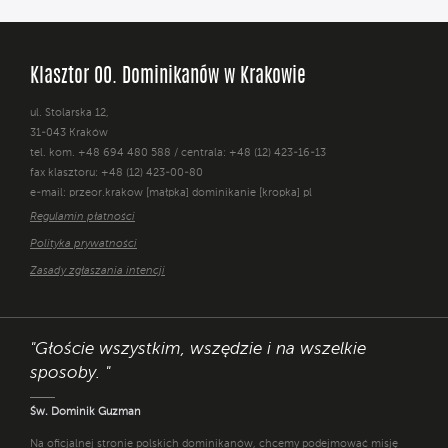
Klasztor OO. Dominikanów w Krakowie
ul. Stolarska 12,
31-043 Kraków
tel. kom. +48 694 480 588 / centrala: +48 (12) 423-16-13
fax klasztoru: +48 (12) 423-00-80
e-mail: przeor.krakow [małpka] dominikanie [kropka] pl
Regulamin płatności
Polityka prywatności
Zasady zgłaszania intencji
"Głoście wszystkim, wszędzie i na wszelkie
sposoby. "
Św. Dominik Guzman
Na oficjalnej stronie polskich dominikanów, chcemy podejmować misję