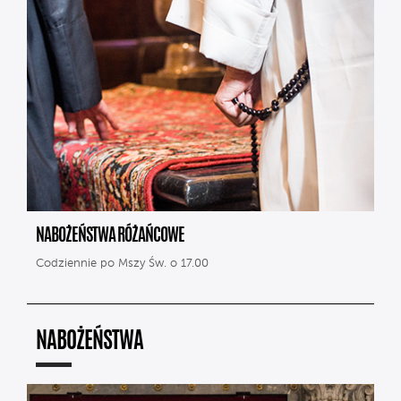
NABOŻEŃSTWA RÓŻAŃCOWE
Codziennie po Mszy Św. o 17.00
NABOŻEŃSTWA