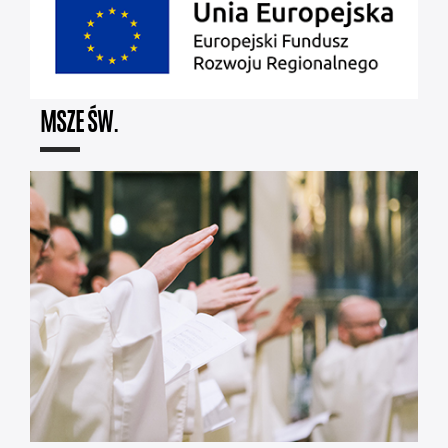
MSZE ŚW.