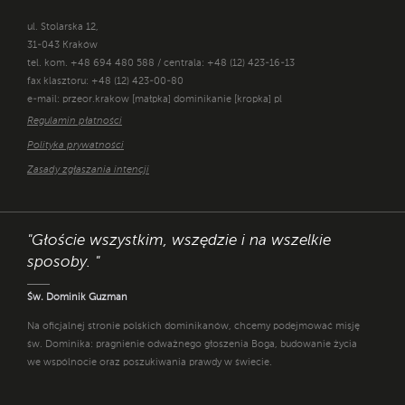
ul. Stolarska 12,
31-043 Kraków
tel. kom. +48 694 480 588 / centrala: +48 (12) 423-16-13
fax klasztoru: +48 (12) 423-00-80
e-mail: przeor.krakow [małpka] dominikanie [kropka] pl
Regulamin płatności
Polityka prywatności
Zasady zgłaszania intencji
"Głoście wszystkim, wszędzie i na wszelkie
sposoby. "
Św. Dominik Guzman
Na oficjalnej stronie polskich dominikanów, chcemy podejmować misję
św. Dominika: pragnienie odważnego głoszenia Boga, budowanie życia
we wspólnocie oraz poszukiwania prawdy w świecie.