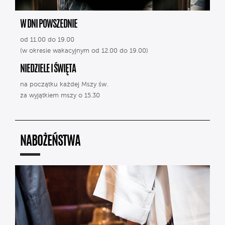
W DNI POWSZEDNIE
od 11.00 do 19.00
(w okresie wakacyjnym od 12.00 do 19.00)
NIEDZIELE I ŚWIĘTA
na początku każdej Mszy św.
za wyjątkiem mszy o 15.30
NABOŻEŃSTWA