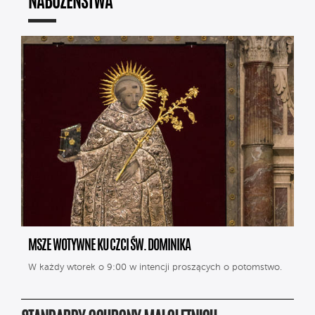
NABOŻEŃSTWA
MSZE WOTYWNE KU CZCI ŚW. DOMINIKA
W każdy wtorek o 9:00 w intencji proszących o potomstwo.