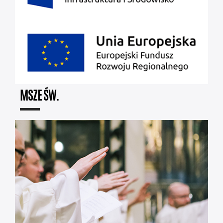
MSZE ŚW.