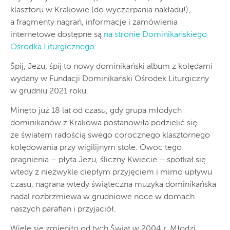
klasztoru w Krakowie (do wyczerpania nakładu!),
a fragmenty nagrań, informacje i zamówienia
internetowe dostępne są
na stronie Dominikańskiego
Ośrodka Liturgicznego
.
Śpij, Jezu, śpij to nowy dominikański album z kolędami
wydany w Fundacji Dominikański Ośrodek Liturgiczny
w grudniu 2021 roku.
Minęło już 18 lat od czasu, gdy grupa młodych
dominikanów z Krakowa postanowiła podzielić się
ze światem radością swego corocznego klasztornego
kolędowania przy wigilijnym stole. Owoc tego
pragnienia – płyta Jezu, śliczny Kwiecie – spotkał się
wtedy z niezwykle ciepłym przyjęciem i mimo upływu
czasu, nagrana wtedy świąteczna muzyka dominikańska
nadal rozbrzmiewa w grudniowe noce w domach
naszych parafian i przyjaciół.
Wiele się zmieniło od tych Świąt w 2004 r. Młodzi