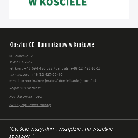
Klasztor OO. Dominikanów w Krakowie
ul. Stolarska 12,
31-043 Kraków
tel. kom. +48 694 480 588 / centrala: +48 (12) 423-16-13
fax klasztoru: +48 (12) 423-00-80
e-mail: przeor.krakow [małpka] dominikanie [kropka] pl
Regulamin płatności
Polityka prywatności
Zasady zgłaszania intencji
"Głoście wszystkim, wszędzie i na wszelkie
sposoby. "