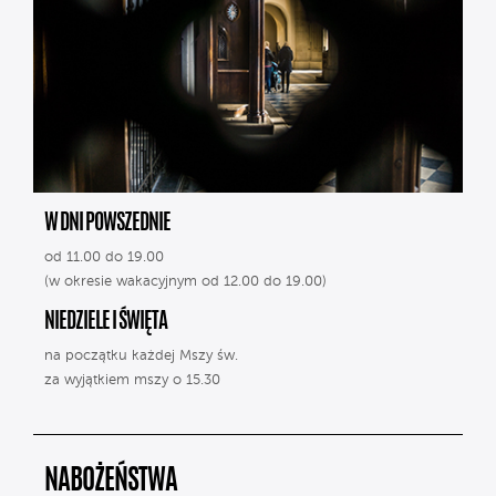
W DNI POWSZEDNIE
od 11.00 do 19.00
(w okresie wakacyjnym od 12.00 do 19.00)
NIEDZIELE I ŚWIĘTA
na początku każdej Mszy św.
za wyjątkiem mszy o 15.30
NABOŻEŃSTWA