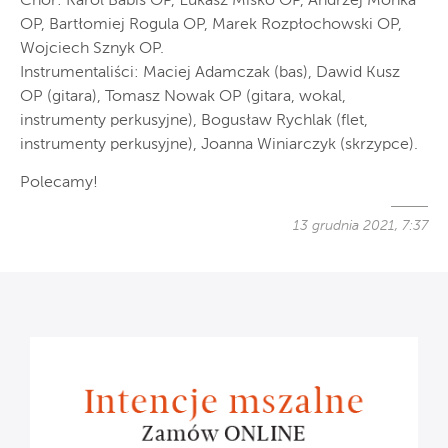
Chór: Karol Babis OP, Łukasz Miśko OP, Andrzej Mońka
OP, Bartłomiej Rogula OP, Marek Rozpłochowski OP,
Wojciech Sznyk OP.
Instrumentaliści: Maciej Adamczak (bas), Dawid Kusz
OP (gitara), Tomasz Nowak OP (gitara, wokal,
instrumenty perkusyjne), Bogusław Rychlak (flet,
instrumenty perkusyjne), Joanna Winiarczyk (skrzypce).
Polecamy!
13 grudnia 2021, 7:37