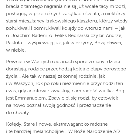
bracia z tamtego nagrania nie są już wcale tacy młodzi,
posługują w przeróżnych zakątkach świata, a niektórzy
starsi mieszkańcy krakowskiego klasztoru, którzy wtedy
pohukiwali i pomrukiwali kolędy do wtóru z nami – jak
o. Joachim Badeni, o. Feliks Bednarski czy br. Andrzej
Pastuła – wyśpiewują już, jak wierzymy, Bożą chwałę
w niebie.
Pewnie i w Waszych rodzinach spore zmiany: dzieci
dorastają, rodzice przechodzą kolejne etapy dorosłego
życia… Ale tak w naszej zakonnej rodzinie, jak
i w Waszych, rok po roku niezmiennie przychodzi ten
czas, gdy aniołowie zwiastują nam radość wielką: Bóg
jest Emmanuelem, Zbawiciel się rodzi, by człowiek
na nowo poznał swoją godność i przeznaczenie
do chwały.
Kolędy. Stare i nowe, ekstrawagancko radosne
i te bardziej melancholijne… W Boże Narodzenie AD