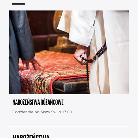
NABOŻEŃSTWA RÓŻAŃCOWE
Codziennie po Mszy Św. o 17.00