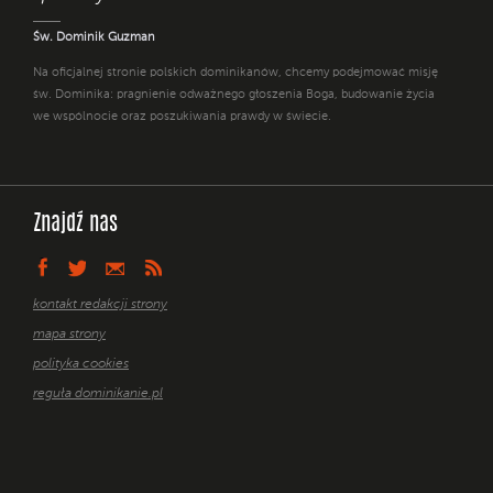
Św. Dominik Guzman
Na oficjalnej stronie polskich dominikanów, chcemy podejmować misję
św. Dominika: pragnienie odważnego głoszenia Boga, budowanie życia
we wspólnocie oraz poszukiwania prawdy w świecie.
Znajdź nas
kontakt redakcji strony
mapa strony
polityka cookies
reguła dominikanie.pl