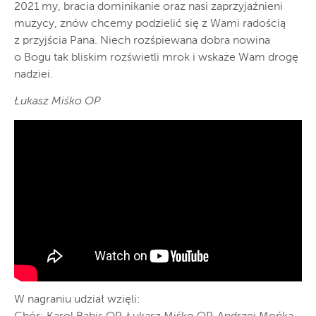
2021 my, bracia dominikanie oraz nasi zaprzyjaźnieni
muzycy, znów chcemy podzielić się z Wami radością
z przyjścia Pana. Niech rozśpiewana dobra nowina
o Bogu tak bliskim rozświetli mrok i wskaże Wam drogę
nadziei.
Łukasz Miśko OP
W nagraniu udział wzięli: