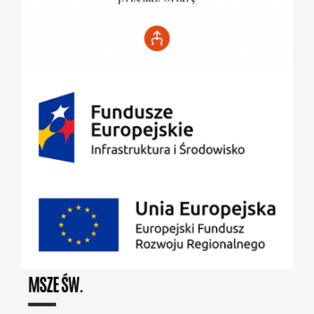
MSZE ŚW.