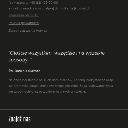
fax klasztoru: +48 (12) 423-00-80
e-mail: przeor.krakow [małpka] dominikanie [kropka] pl
Regulamin płatności
Polityka prywatności
Zasady zgłaszania intencji
"Głoście wszystkim, wszędzie i na wszelkie
sposoby. "
Św. Dominik Guzman
Na oficjalnej stronie polskich dominikanów, chcemy podejmować misję
św. Dominika: pragnienie odważnego głoszenia Boga, budowanie życia
we wspólnocie oraz poszukiwania prawdy w świecie.
Znajdź nas