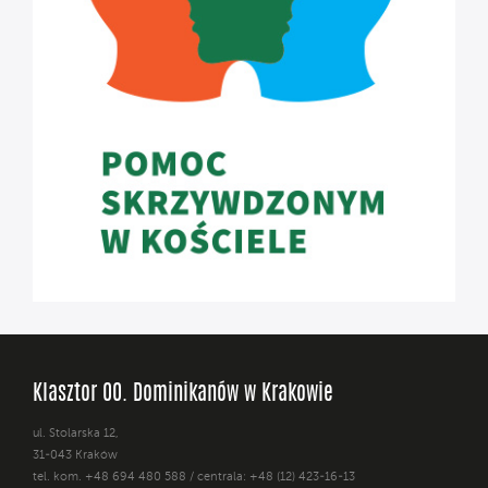
Klasztor OO. Dominikanów w Krakowie
ul. Stolarska 12,
31-043 Kraków
tel. kom. +48 694 480 588 / centrala: +48 (12) 423-16-13