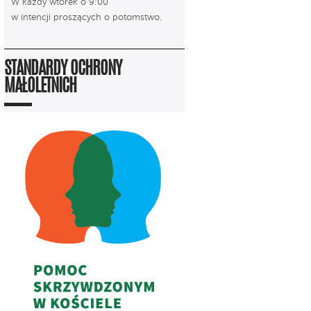
W każdy wtorek o 9:00
w intencji proszących o potomstwo.
STANDARDY OCHRONY
MAŁOLETNICH