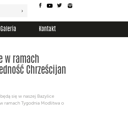
Facebook
YouTube
Twitter
Instagram
Galeria
Kontakt
e w ramach
edność Chrześcijan
będą się w naszej Bazylice
w ramach Tygodnia Modlitwa o