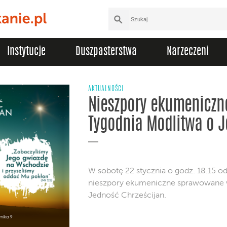
Instytucje
Duszpasterstwa
Narzeczeni
AKTUALNOŚCI
Nieszpory ekumeniczn
Tygodnia Modlitwa o J
W sobotę 22 stycznia o godz. 18.15 od
nieszpory ekumeniczne sprawowane 
Jedność Chrześcijan.