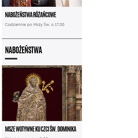
NABOŻEŃSTWA RÓŻAŃCOWE
Codziennie po Mszy Św. o 17.00
NABOŻEŃSTWA
MSZE WOTYWNE KU CZCI ŚW. DOMINIKA