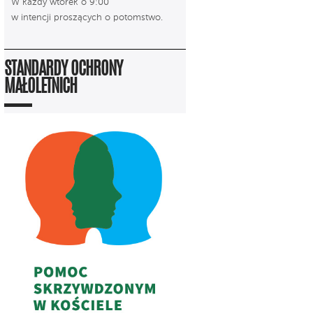
W każdy wtorek o 9:00
w intencji proszących o potomstwo.
STANDARDY OCHRONY
MAŁOLETNICH