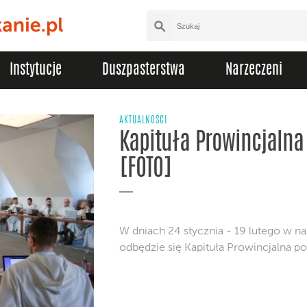
Instytucje
Duszpasterstwa
Narzeczeni
AKTUALNOŚCI
Kapituła Prowincjalna
[FOTO]
W dniach 24 stycznia - 19 lutego w n
odbędzie się Kapituła Prowincjalna p