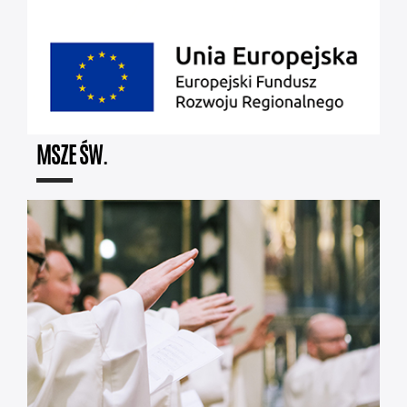
MSZE ŚW.