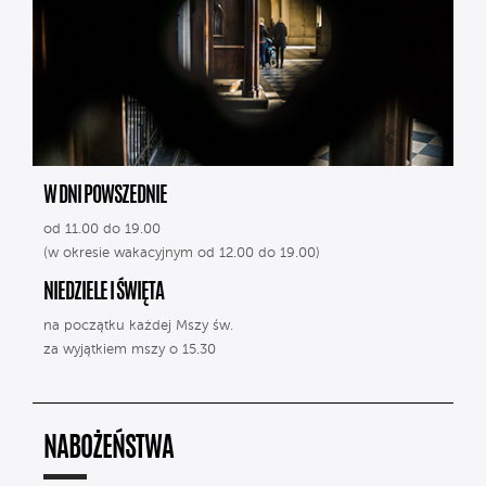
W DNI POWSZEDNIE
od 11.00 do 19.00
(w okresie wakacyjnym od 12.00 do 19.00)
NIEDZIELE I ŚWIĘTA
na początku każdej Mszy św.
za wyjątkiem mszy o 15.30
NABOŻEŃSTWA