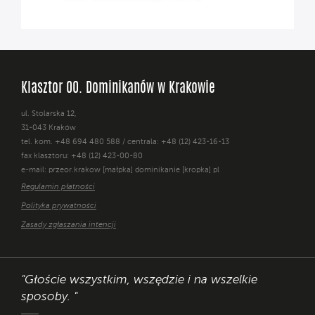
Klasztor OO. Dominikanów w Krakowie
ul. Stolarska 12,
31-043 Kraków
tel. kom. +48 694 480 588 / centrala: +48 (12) 423-16-13
fax klasztoru: +48 (12) 423-00-80
e-mail: przeor.krakow [małpka] dominikanie [kropka] pl
Regulamin płatności
Polityka prywatności
Zasady zgłaszania intencji
"Głoście wszystkim, wszędzie i na wszelkie
sposoby. "