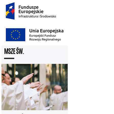
MSZE ŚW.