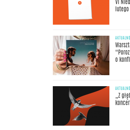
VI Nied
lutego
AKTUALNO
Warszt
“Poro
o konf
AKTUALNO
„Z głę
koncer