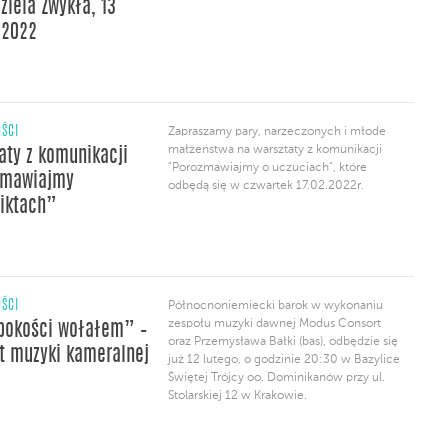
ziela Zwykła, 13
 2022
ŚCI
Zapraszamy pary, narzeczonych i młode
małżeństwa na warsztaty z komunikacji
aty z komunikacji
"Porozmawiajmy o uczuciach", które
zmawiajmy
odbędą się w czwartek 17.02.2022r.
liktach”
ŚCI
Północnoniemiecki barok w wykonaniu
zespołu muzyki dawnej Modus Consort
bokości wołałem” –
oraz Przemysława Bałki (bas), odbędzie się
t muzyki kameralnej
już 12 lutego, o godzinie 20:30 w Bazylice
Świętej Trójcy oo. Dominikanów przy ul.
Stolarskiej 12 w Krakowie.