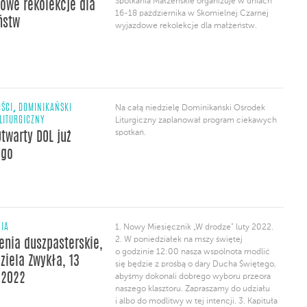
Spotkania Małżeńskie organizuje w dniach
owe rekolekcje dla
nim o. Paweł Klimczak – […]
16-18 października w Skomielnej Czarnej
ństw
wyjazdowe rekolekcje dla małżeństw.
,
ŚCI
DOMINIKAŃSKI
Na całą niedzielę Dominikański Ośrodek
LITURGICZNY
Liturgiczny zaplanował program ciekawych
spotkań.
Otwarty DOL już
ego
NIA
1. Nowy Miesięcznik „W drodze” luty 2022.
2. W poniedziałek na mszy świętej
enia duszpasterskie,
o godzinie 12:00 nasza wspólnota modlić
ziela Zwykła, 13
się będzie z prośbą o dary Ducha Świętego,
 2022
abyśmy dokonali dobrego wyboru przeora
naszego klasztoru. Zapraszamy do udziału
i albo do modlitwy w tej intencji. 3. Kapituła