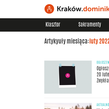
Klasztor
Sakramenty
Artykyuły miesiąca:
luty 202
OGŁOSZE
Ogłosz
20 lute
Zwykła
AKTUALNO