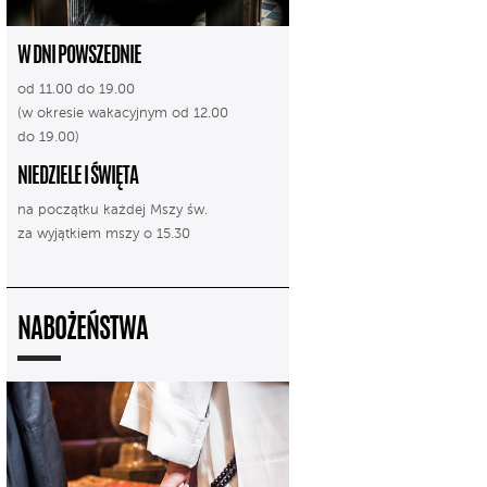
W DNI POWSZEDNIE
od 11.00 do 19.00
(w okresie wakacyjnym od 12.00
do 19.00)
NIEDZIELE I ŚWIĘTA
na początku każdej Mszy św.
za wyjątkiem mszy o 15.30
NABOŻEŃSTWA