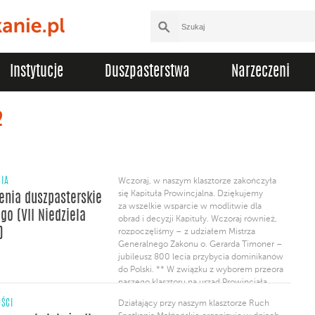
Instytucje
Duszpasterstwa
Narzeczeni
2
NIA
Wczoraj, w naszym klasztorze zakończyła
się Kapituła Prowincjalna. Dziękujemy
enia duszpasterskie
za wszelkie wsparcie w modlitwie dla
go (VII Niedziela
obrad i decyzji Kapituły. Wczoraj również,
)
rozpoczęliśmy – z udziałem Mistrza
Generalnego Zakonu o. Gerarda Timoner –
jubileusz 800 lecia przybycia dominikanów
do Polski. ** W związku z wyborem przeora
naszego klasztoru na urząd Prowincjała
Polskiej Prowincji Zakonu, nasza wspólnota
ŚCI
Działający przy naszym klasztorze Ruch
dokonała wyboru nowego przeora. Jest