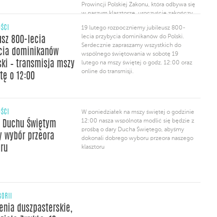
Prowincji Polskiej Zakonu, która odbywa się
w naszym klasztorze, uroczyście zakończy
się w najbliższą sobotę w obecności
ŚCI
19 lutego rozpoczniemy jubileusz 800-
generała Zakonu, o. Gerarda Timonera.
lecia przybycia dominikanów do Polski.
usz 800-lecia
Tego dnia […]
Serdecznie zapraszamy wszystkich do
cia dominikanów
wspólnego świętowania w sobotę 19
ski – transmisja mszy
lutego na mszy świętej o godz. 12:00 oraz
online do transmisji.
tę o 12:00
ŚCI
W poniedziałek na mszy świętej o godzinie
12:00 nasza wspólnota modlić się będzie z
 Duchu Świętym
prośbą o dary Ducha Świętego, abyśmy
y wybór przeora
dokonali dobrego wyboru przeora naszego
oru
klasztoru
GORII
enia duszpasterskie,