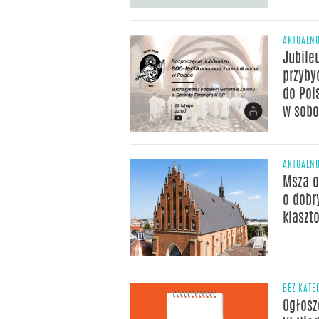
AKTUALNO
Jubile
przyby
do Pol
w sobo
AKTUALNO
Msza o
o dobr
klaszt
BEZ KATE
Ogłosz