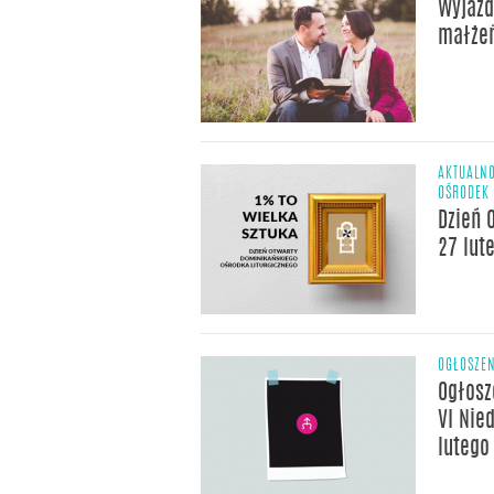
Wyjazd
małże
AKTUALNO
OŚRODEK 
Dzień 
27 lut
OGŁOSZE
Ogłosz
VI Nied
lutego