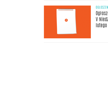
OGŁOSZE
Ogłosz
V Nied
lutego