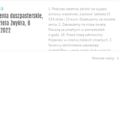
NIA
1. Podczas ostatniej zbiórki na wyjazd
zimowy wspólnota „Łanowa” zebrała 13
enia duszpasterskie,
534 złote i 15 euro. Dziękujemy za otwarte
ziela Zwykła, 6
serca. 2. Zapraszamy na mszę świętą
 2022
Roczną za zmarłych w poniedziałek
o godz. 18. Przed mszą odmówimy
Różaniec w intencji bliskich zmarłych. 3.
Świeccy dominikanie zapraszają
na AreOPag – serię paneli dyskusyjnych
na aktualne tematy z pogranicza wiary,
Nowsze wpisy
nauki, sztuki i życia społecznego. Pierwsze
spotkanie: “Świeccy w Kościele –
tożsamość, formacja, […]