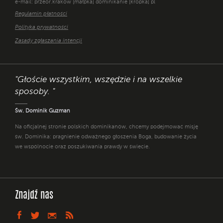
e-mail: przeor.krakow [małpka] dominikanie [kropka] pl
Regulamin płatności
Polityka prywatności
Zasady zgłaszania intencji
"Głoście wszystkim, wszędzie i na wszelkie
sposoby. "
Św. Dominik Guzman
Na oficjalnej stronie polskich dominikanów, chcemy podejmować misję
św. Dominika: pragnienie odważnego głoszenia Boga, budowanie życia
we wspólnocie oraz poszukiwania prawdy w świecie.
Znajdź nas