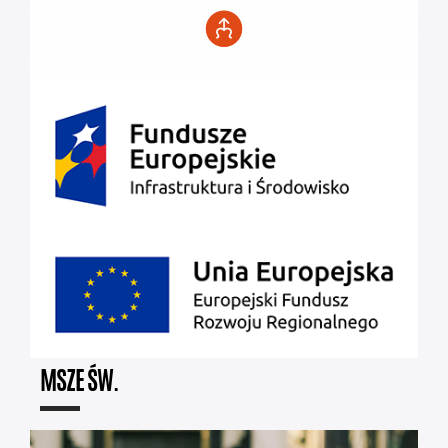
MSZE ŚW.