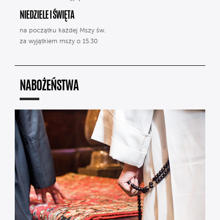
NIEDZIELE I ŚWIĘTA
na początku każdej Mszy św.
za wyjątkiem mszy o 15.30
NABOŻEŃSTWA