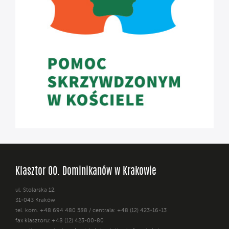
Klasztor OO. Dominikanów w Krakowie
ul. Stolarska 12,
31-043 Kraków
tel. kom. +48 694 480 588 / centrala: +48 (12) 423-16-13
fax klasztoru: +48 (12) 423-00-80