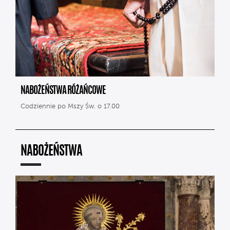
NABOŻEŃSTWA RÓŻAŃCOWE
Codziennie po Mszy Św. o 17.00
NABOŻEŃSTWA