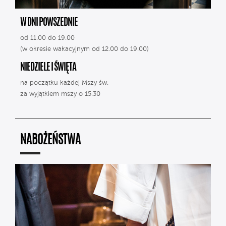
W DNI POWSZEDNIE
od 11.00 do 19.00
(w okresie wakacyjnym od 12.00 do 19.00)
NIEDZIELE I ŚWIĘTA
na początku każdej Mszy św.
za wyjątkiem mszy o 15.30
NABOŻEŃSTWA