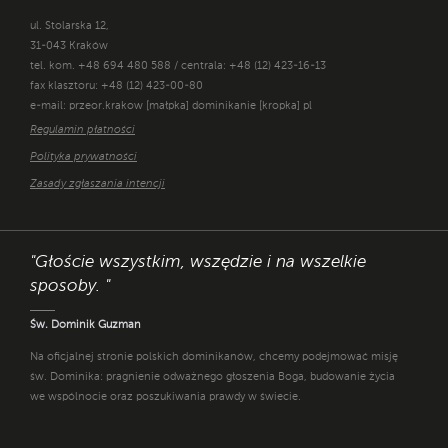
ul. Stolarska 12,
31-043 Kraków
tel. kom. +48 694 480 588 / centrala: +48 (12) 423-16-13
fax klasztoru: +48 (12) 423-00-80
e-mail: przeor.krakow [małpka] dominikanie [kropka] pl
Regulamin płatności
Polityka prywatności
Zasady zgłaszania intencji
"Głoście wszystkim, wszędzie i na wszelkie
sposoby. "
Św. Dominik Guzman
Na oficjalnej stronie polskich dominikanów, chcemy podejmować misję
św. Dominika: pragnienie odważnego głoszenia Boga, budowanie życia
we wspólnocie oraz poszukiwania prawdy w świecie.