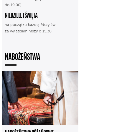
do 19.00)
NIEDZIELE I ŚWIĘTA
na początku każdej Mszy św.
za wyjątkiem mszy o 15.30
NABOŻEŃSTWA