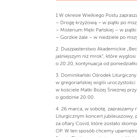
1 W okresie Wielkiego Postu zaprasz
– Drogę krzyżową – w piątki po mszy
– Misterium Męki Pańskiej – w piątki
– Gorzkie żale – w niedziele po mszy
2. Duszpasterstwo Akademickie „Becz
jaśniejszym niż mrok”, które wygłosi
o 20:20, kontynuacja od poniedziałk
3. Dominikański Ośrodek Liturgiczny
w gregoriańskiej wigilii uroczystośc
w kościele Matki Bożej Śnieżnej przy 
o godzinie 20:00.
4. 26 marca, w sobotę, zapraszamy
Liturgicznym koncert jubileuszowy,
za ofiary Covid, które zostało sko
OP. W ten sposób chcemy upamiętnić 