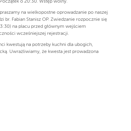
i. Początek o 20:30. Wstęp wolny.
zapraszamy na wielkopostne oprowadzanie po naszej
zi br. Fabian Stanisz OP. Zwiedzanie rozpocznie się
 13:30) na placu przed głównym wejściem
zności wcześniejszej rejestracji.
enci kwestują na potrzeby kuchni dla ubogich,
cką. Uwrażliwiamy, że kwesta jest prowadzona