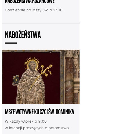
NABOŻEŃSTWA RÓŻAŃCOWE
Codziennie po Mszy Św. o 17.00
NABOŻEŃSTWA
MSZE WOTYWNE KU CZCI ŚW. DOMINIKA
W każdy wtorek o 9:00
w intencji proszących o potomstwo.