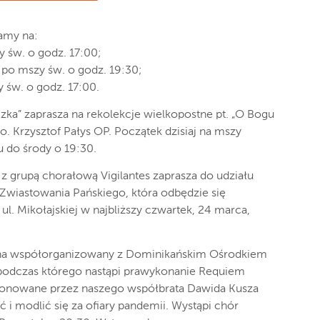
amy na:
 św. o godz. 17:00;
 po mszy św. o godz. 19:30;
 św. o godz. 17:00.
ka” zaprasza na rekolekcje wielkopostne pt. „O Bogu
 o. Krzysztof Pałys OP. Początek dzisiaj na mszy
u do środy o 19:30.
 z grupą chorałową Vigilantes zaprasza do udziału
i Zwiastowania Pańskiego, która odbędzie się
ul. Mikołajskiej w najbliższy czwartek, 24 marca,
 na współorganizowany z Dominikańskim Ośrodkiem
 podczas którego nastąpi prawykonanie Requiem
mponowane przez naszego współbrata Dawida Kusza
i modlić się za ofiary pandemii. Wystąpi chór