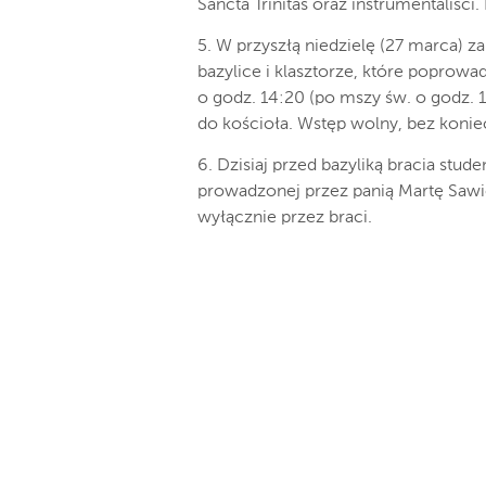
Sancta Trinitas oraz instrumentaliśc
5. W przyszłą niedzielę (27 marca) 
bazylice i klasztorze, które poprowad
o godz. 14:20 (po mszy św. o godz.
do kościoła. Wstęp wolny, bez koniec
6. Dzisiaj przed bazyliką bracia stud
prowadzonej przez panią Martę Sawi
wyłącznie przez braci.