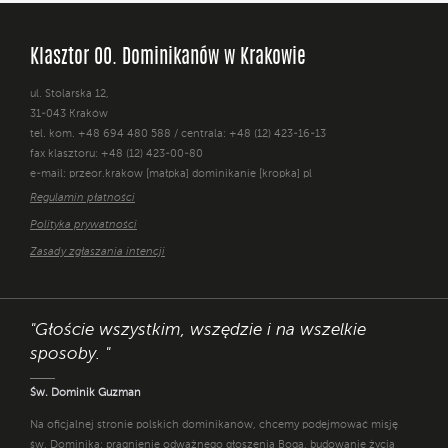
Klasztor OO. Dominikanów w Krakowie
ul. Stolarska 12,
31-043 Kraków
tel. kom. +48 694 480 588 / centrala: +48 (12) 423-16-13
fax klasztoru: +48 (12) 423-00-80
e-mail: przeor.krakow [małpka] dominikanie [kropka] pl
Regulamin płatności
Polityka prywatności
Zasady zgłaszania intencji
"Głoście wszystkim, wszędzie i na wszelkie
sposoby. "
Św. Dominik Guzman
Na oficjalnej stronie polskich dominikanów, chcemy podejmować misję
św. Dominika: pragnienie odważnego głoszenia Boga, budowanie życia