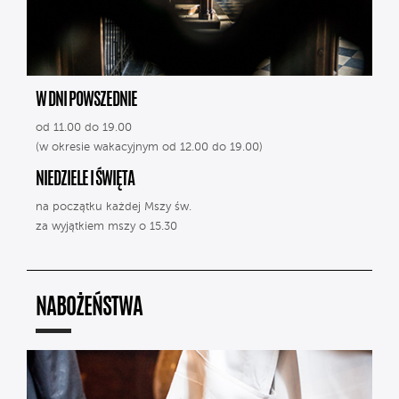
W DNI POWSZEDNIE
od 11.00 do 19.00
(w okresie wakacyjnym od 12.00 do 19.00)
NIEDZIELE I ŚWIĘTA
na początku każdej Mszy św.
za wyjątkiem mszy o 15.30
NABOŻEŃSTWA