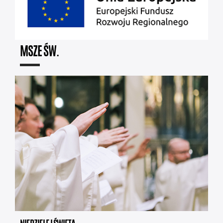
MSZE ŚW.