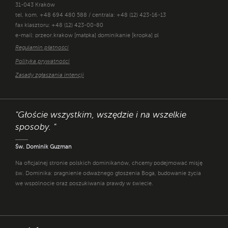
31-043 Kraków
tel. kom. +48 694 480 588 / centrala: +48 (12) 423-16-13
fax klasztoru: +48 (12) 423-00-80
e-mail: przeor.krakow [małpka] dominikanie [kropka] pl
Regulamin płatności
Polityka prywatności
Zasady zgłaszania intencji
"Głoście wszystkim, wszędzie i na wszelkie
sposoby. "
Św. Dominik Guzman
Na oficjalnej stronie polskich dominikanów, chcemy podejmować misję
św. Dominika: pragnienie odważnego głoszenia Boga, budowanie życia
we wspólnocie oraz poszukiwania prawdy w świecie.