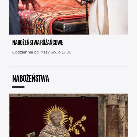
NABOŻEŃSTWA RÓŻAŃCOWE
Codziennie po Mszy Św. o 17.00
NABOŻEŃSTWA