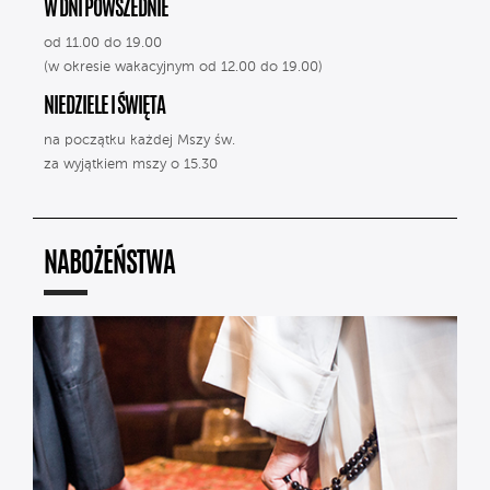
W DNI POWSZEDNIE
od 11.00 do 19.00
(w okresie wakacyjnym od 12.00 do 19.00)
NIEDZIELE I ŚWIĘTA
na początku każdej Mszy św.
za wyjątkiem mszy o 15.30
NABOŻEŃSTWA