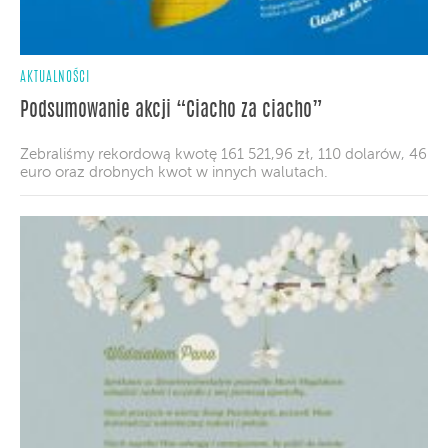
AKTUALNOŚCI
Podsumowanie akcji “Ciacho za ciacho”
Zebraliśmy rekordową kwotę 161 521,96 zł, 110 dolarów, 46
euro oraz drobnych kwot w innych walutach.