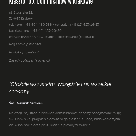
Klasztor OO. Dominikanów w Krakowie
ul. Stolarska 12,
31-043 Kraków
tel. kom. +48 694 480 588 / centrala: +48 (12) 423-16-13
fax klasztoru: +48 (12) 423-00-80
e-mail: przeor.krakow [małpka] dominikanie [kropka] pl
Regulamin płatności
Polityka prywatności
Zasady zgłaszania intencji
"Głoście wszystkim, wszędzie i na wszelkie
sposoby. "
Św. Dominik Guzman
Na oficjalnej stronie polskich dominikanów, chcemy podejmować misję
św. Dominika: pragnienie odważnego głoszenia Boga, budowanie życia
we wspólnocie oraz poszukiwania prawdy w świecie.