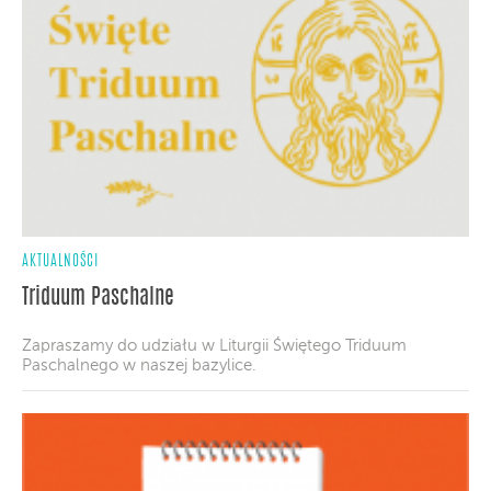
AKTUALNOŚCI
Triduum Paschalne
Zapraszamy do udziału w Liturgii Świętego Triduum
Paschalnego w naszej bazylice.