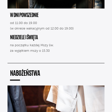
W DNI POWSZEDNIE
od 11.00 do 19.00
(w okresie wakacyjnym od 12.00 do 19.00)
NIEDZIELE I ŚWIĘTA
na początku każdej Mszy św.
za wyjątkiem mszy o 15.30
NABOŻEŃSTWA