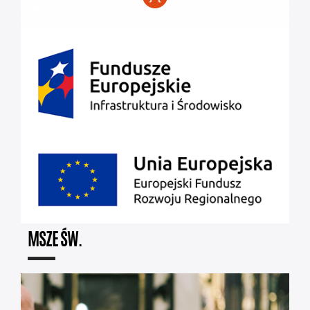
MSZE ŚW.