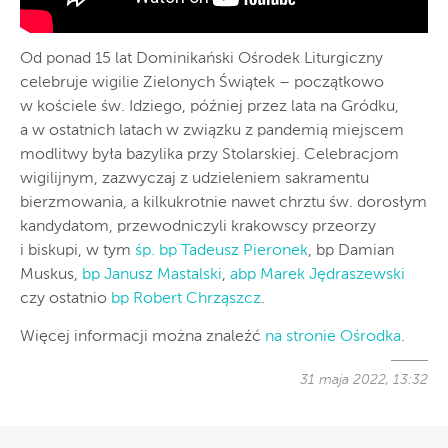
Od ponad 15 lat Dominikański Ośrodek Liturgiczny
celebruje wigilie Zielonych Świątek – początkowo
w kościele św. Idziego, później przez lata na Gródku,
a w ostatnich latach w związku z pandemią miejscem
modlitwy była bazylika przy Stolarskiej. Celebracjom
wigilijnym, zazwyczaj z udzieleniem sakramentu
bierzmowania, a kilkukrotnie nawet chrztu św. dorosłym
kandydatom, przewodniczyli krakowscy przeorzy
i biskupi, w tym
śp. bp Tadeusz Pieronek
, bp Damian
Muskus,
bp Janusz Mastalski
,
abp Marek Jędraszewski
czy ostatnio
bp Robert Chrząszcz
.
Więcej informacji można znaleźć
na stronie Ośrodka
.
31 maja 2022, 13:32