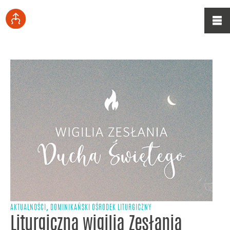
,
AKTUALNOŚCI
DOMINIKAŃSKI OŚRODEK LITURGICZNY
Liturgiczna wigilia Zesłania