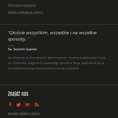
Polityka prywatności
Zasady zgłaszania intencji
"Głoście wszystkim, wszędzie i na wszelkie
sposoby. "
Św. Dominik Guzman
Na oficjalnej stronie polskich dominikanów, chcemy podejmować misję
św. Dominika: pragnienie odważnego głoszenia Boga, budowanie życia
we wspólnocie oraz poszukiwania prawdy w świecie.
Znajdź nas
kontakt redakcji strony