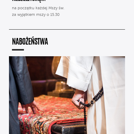
na początku każdej Mszy św.
za wyjątkiem mszy o 15.30
NABOŻEŃSTWA