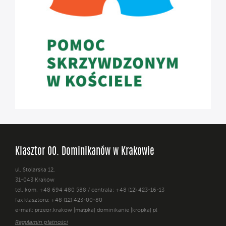
Klasztor OO. Dominikanów w Krakowie
ul. Stolarska 12,
31-043 Kraków
tel. kom. +48 694 480 588 / centrala: +48 (12) 423-16-13
fax klasztoru: +48 (12) 423-00-80
e-mail: przeor.krakow [małpka] dominikanie [kropka] pl
Regulamin płatności