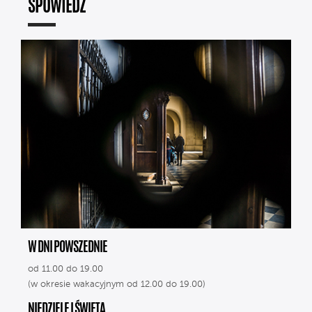
SPOWIEDŹ
W DNI POWSZEDNIE
od 11.00 do 19.00
(w okresie wakacyjnym od 12.00 do 19.00)
NIEDZIELE I ŚWIĘTA