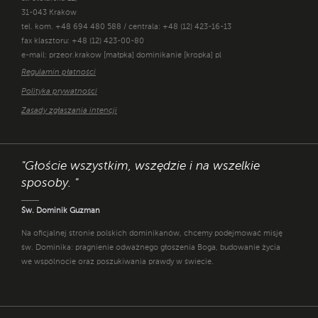
31-043 Kraków
tel. kom. +48 694 480 588 / centrala: +48 (12) 423-16-13
fax klasztoru: +48 (12) 423-00-80
e-mail: przeor.krakow [małpka] dominikanie [kropka] pl
Regulamin płatności
Polityka prywatności
Zasady zgłaszania intencji
"Głoście wszystkim, wszędzie i na wszelkie
sposoby. "
Św. Dominik Guzman
Na oficjalnej stronie polskich dominikanów, chcemy podejmować misję
św. Dominika: pragnienie odważnego głoszenia Boga, budowanie życia
we wspólnocie oraz poszukiwania prawdy w świecie.