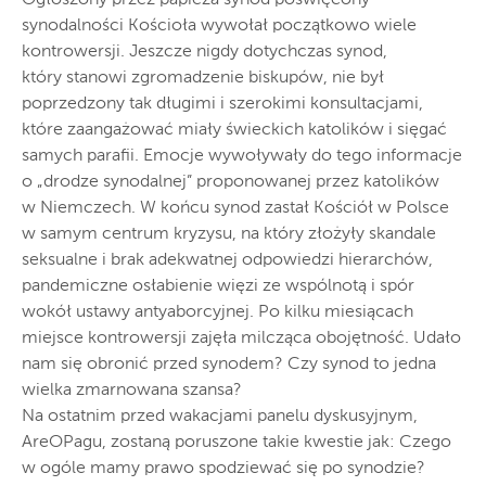
synodalności Kościoła wywołał początkowo wiele
kontrowersji. Jeszcze nigdy dotychczas synod,
który stanowi zgromadzenie biskupów, nie był
poprzedzony tak długimi i szerokimi konsultacjami,
które zaangażować miały świeckich katolików i sięgać
samych parafii. Emocje wywoływały do tego informacje
o „drodze synodalnej” proponowanej przez katolików
w Niemczech. W końcu synod zastał Kościół w Polsce
w samym centrum kryzysu, na który złożyły skandale
seksualne i brak adekwatnej odpowiedzi hierarchów,
pandemiczne osłabienie więzi ze wspólnotą i spór
wokół ustawy antyaborcyjnej. Po kilku miesiącach
miejsce kontrowersji zajęła milcząca obojętność. Udało
nam się obronić przed synodem? Czy synod to jedna
wielka zmarnowana szansa?
Na ostatnim przed wakacjami panelu dyskusyjnym,
AreOPagu, zostaną poruszone takie kwestie jak: Czego
w ogóle mamy prawo spodziewać się po synodzie?