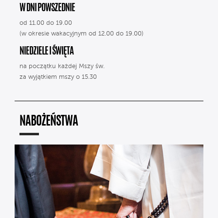
W DNI POWSZEDNIE
od 11.00 do 19.00
(w okresie wakacyjnym od 12.00 do 19.00)
NIEDZIELE I ŚWIĘTA
na początku każdej Mszy św.
za wyjątkiem mszy o 15.30
NABOŻEŃSTWA