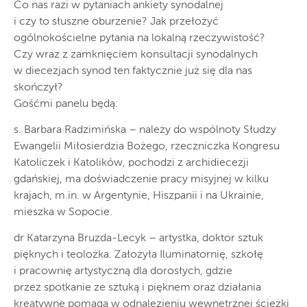
Co nas razi w pytaniach ankiety synodalnej
i czy to słuszne oburzenie? Jak przełożyć
ogólnokościelne pytania na lokalną rzeczywistość?
Czy wraz z zamknięciem konsultacji synodalnych
w diecezjach synod ten faktycznie już się dla nas
skończył?
Gośćmi panelu będą:
s. Barbara Radzimińska – należy do wspólnoty Słudzy
Ewangelii Miłosierdzia Bożego, rzeczniczka Kongresu
Katoliczek i Katolików, pochodzi z archidiecezji
gdańskiej, ma doświadczenie pracy misyjnej w kilku
krajach, m.in. w Argentynie, Hiszpanii i na Ukrainie,
mieszka w Sopocie.
dr Katarzyna Bruzda-Lecyk – artystka, doktor sztuk
pięknych i teolożka. Założyła Iluminatornię, szkołę
i pracownię artystyczną dla dorosłych, gdzie
przez spotkanie ze sztuką i pięknem oraz działania
kreatywne pomaga w odnalezieniu wewnętrznej ścieżki