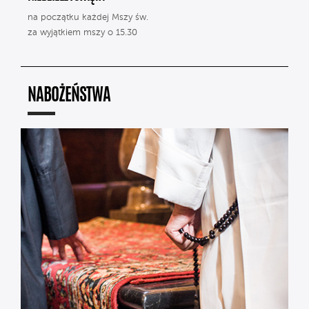
na początku każdej Mszy św.
za wyjątkiem mszy o 15.30
NABOŻEŃSTWA