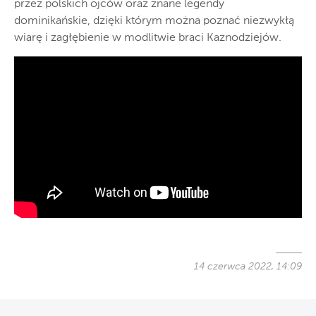
przez polskich ojców oraz znane legendy
dominikańskie, dzięki którym można poznać niezwykłą
wiarę i zagłębienie w modlitwie braci Kaznodziejów.
14 czerwca 2022, 14:09