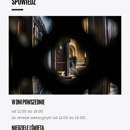
SPOWIEDŹ
W DNI POWSZEDNIE
od 11.00 do 19.00
(w okresie wakacyjnym od 12.00 do 19.00)
NIEDZIELE I ŚWIĘTA