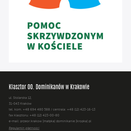
Klasztor OO. Dominikanów w Krakowie
ul. Stolarska 12,
31-043 Kraków
tel. kom. +48 694 480 588 / centrala: +48 (12) 423-16-13
fax klasztoru: +48 (12) 423-00-80
e-mail: przeor.krakow [małpka] dominikanie [kropka] pl
Regulamin płatności