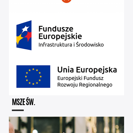
MSZE ŚW.