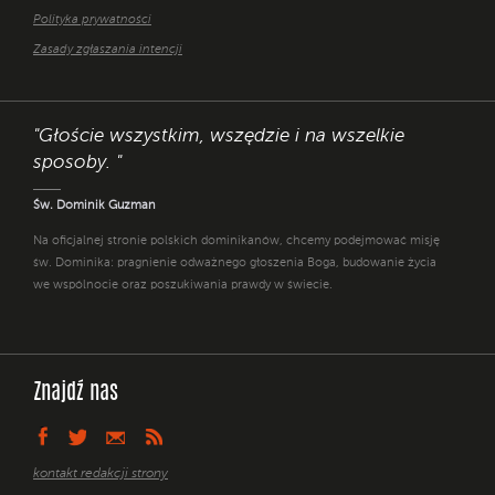
Polityka prywatności
Zasady zgłaszania intencji
"Głoście wszystkim, wszędzie i na wszelkie
sposoby. "
Św. Dominik Guzman
Na oficjalnej stronie polskich dominikanów, chcemy podejmować misję
św. Dominika: pragnienie odważnego głoszenia Boga, budowanie życia
we wspólnocie oraz poszukiwania prawdy w świecie.
Znajdź nas
kontakt redakcji strony