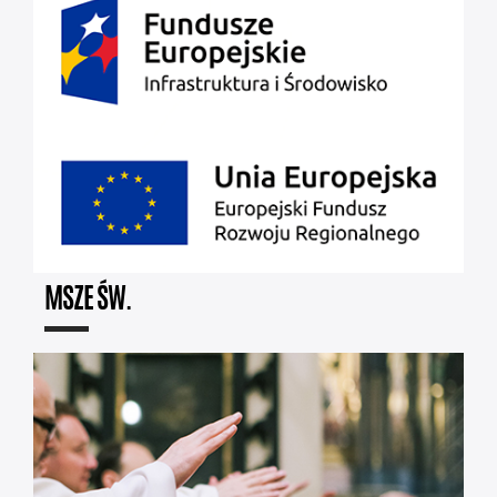
MSZE ŚW.