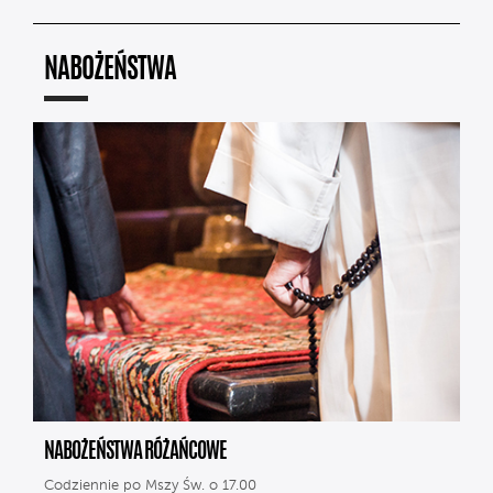
NABOŻEŃSTWA
NABOŻEŃSTWA RÓŻAŃCOWE
Codziennie po Mszy Św. o 17.00