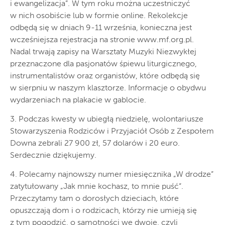
i ewangelizacja”. W tym roku można uczestniczyć
w nich osobiście lub w formie online. Rekolekcje
odbędą się w dniach 9-11 września, konieczna jest
wcześniejsza rejestracja na stronie www.mf.org.pl.
Nadal trwają zapisy na Warsztaty Muzyki Niezwykłej
przeznaczone dla pasjonatów śpiewu liturgicznego,
instrumentalistów oraz organistów, które odbędą się
w sierpniu w naszym klasztorze. Informacje o obydwu
wydarzeniach na plakacie w gablocie.
3. Podczas kwesty w ubiegłą niedzielę, wolontariusze
Stowarzyszenia Rodziców i Przyjaciół Osób z Zespołem
Downa zebrali 27 900 zł, 57 dolarów i 20 euro.
Serdecznie dziękujemy.
4. Polecamy najnowszy numer miesięcznika „W drodze”
zatytułowany „Jak mnie kochasz, to mnie puść”.
Przeczytamy tam o dorosłych dzieciach, które
opuszczają dom i o rodzicach, którzy nie umieją się
z tym pogodzić, o samotności we dwoje, czyli