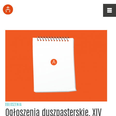
OGŁOSZENIA
Ogłoszenia duszpasterskie, XIV