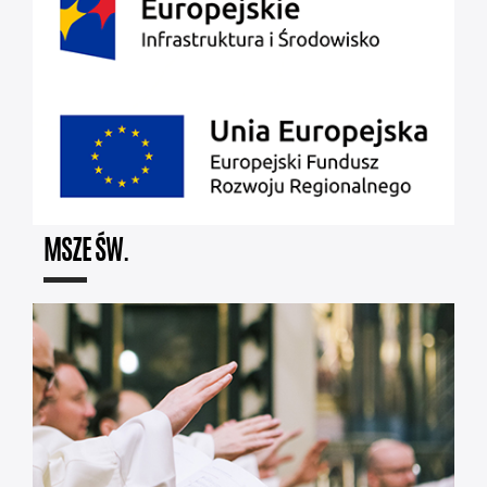
MSZE ŚW.