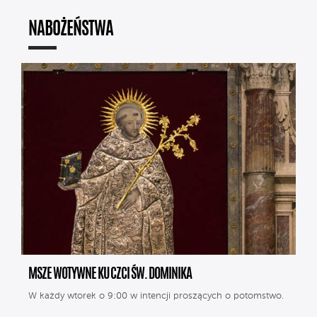
NABOŻEŃSTWA
MSZE WOTYWNE KU CZCI ŚW. DOMINIKA
W każdy wtorek o 9:00 w intencji proszących o potomstwo.