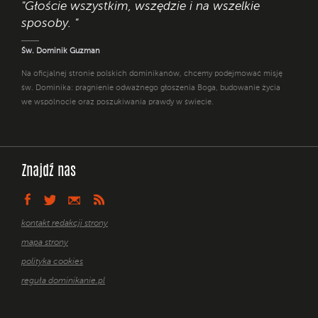
"Głoście wszystkim, wszędzie i na wszelkie
sposoby. "
Św. Dominik Guzman
Na oficjalnej stronie polskich dominikanów, chcemy podejmować misję
św. Dominika: pragnienie odważnego głoszenia Boga, budowanie życia
we wspólnocie oraz poszukiwania prawdy w świecie.
Znajdź nas
kontakt redakcji strony
mapa strony
polityka cookies
reguła dominikanie.pl