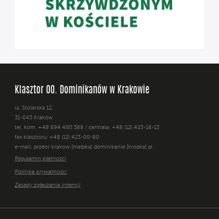
Klasztor OO. Dominikanów w Krakowie
ul. Stolarska 12,
31-043 Kraków
tel. kom. +48 694 480 588 / centrala: +48 (12) 423-16-13
fax klasztoru: +48 (12) 423-00-80
e-mail: przeor.krakow [małpka] dominikanie [kropka] pl
Regulamin płatności
Polityka prywatności
Zasady zgłaszania intencji