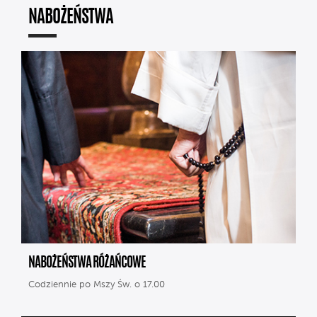
NABOŻEŃSTWA
NABOŻEŃSTWA RÓŻAŃCOWE
Codziennie po Mszy Św. o 17.00