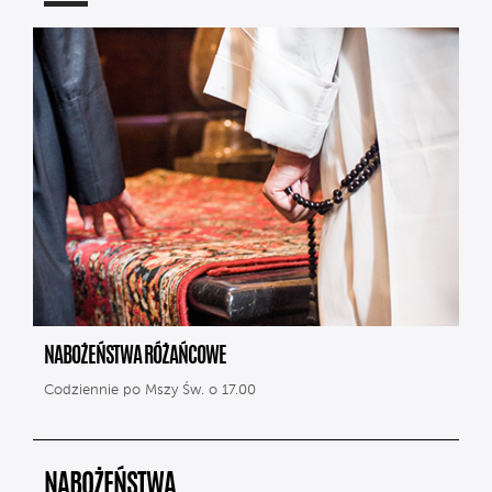
NABOŻEŃSTWA RÓŻAŃCOWE
Codziennie po Mszy Św. o 17.00
NABOŻEŃSTWA