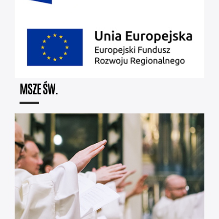
MSZE ŚW.