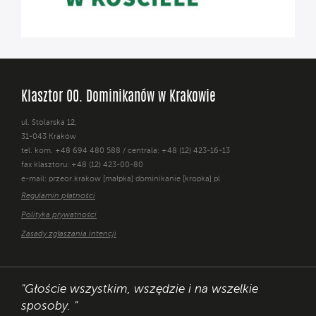
Klasztor OO. Dominikanów w Krakowie
ul. Stolarska 12,
31-043 Kraków
tel. kom. +48 694 480 588 / centrala: +48 (12) 423-16-13
fax klasztoru: +48 (12) 423-00-80
e-mail: przeor.krakow [małpka] dominikanie [kropka] pl
Regulamin płatności
Polityka prywatności
Zasady zgłaszania intencji
"Głoście wszystkim, wszędzie i na wszelkie
sposoby. "