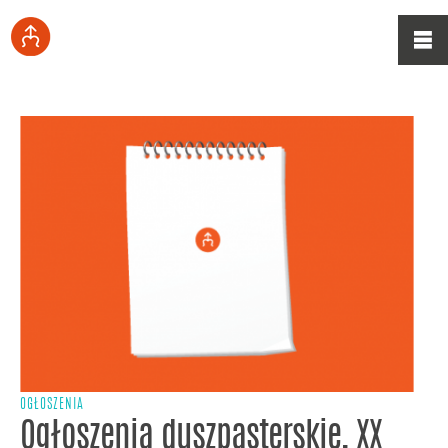
OGŁOSZENIA
Ogłoszenia duszpasterskie, XX