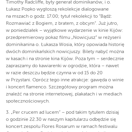
Timothy Radcliffe, były generał dominikanów, i o.
Łukasz Popko wygłoszą rekolekcje dialogowane
na mszach o godz. 17.00; tytuł rekolekcji to “Bądź:
Rozmawiać z Bogiem, z bratem, z obcym”. Już jutro,
w poniedziałek – wyjątkowe wydarzenie w kinie Kijów:
przedpremierowy pokaz filmu „Nowicjusz” w reżyserii
dominikanina o. Łukasza Wosia, który opowiada historię
dwóch dominikańskich nowicjuszy. Bilety nabyć można
w kasach i na stronie kina Kijów. Poza tym – serdecznie
zapraszamy do kawiarenki w ogrodzie, która – nawet
w razie deszczu będzie czynna w od 15 do 20
w Przystani. Oprócz tego inne atrakcje: gawęda o winie
i koncert flamenco. Szczegółowy program można
znaleźć na stronie internetowej, plakatach i w mediach
społecznościowych.
3. „Per crucem ad lucem” – pod takim tytułem dzisiaj
o godzinie 22.30 w naszym kapitularzu odbędzie się
koncert zespołu Flores Rosarum w ramach festiwalu