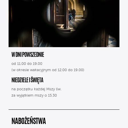
W DNI POWSZEDNIE
od 11.00 do 19.00
(w okresie wakacyjnym od 12.00 do 19.00)
NIEDZIELE I ŚWIĘTA
na początku każdej Mszy św.
za wyjątkiem mszy o 15.30
NABOŻEŃSTWA