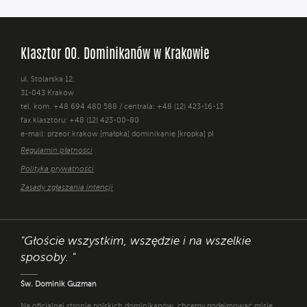
Klasztor OO. Dominikanów w Krakowie
ul. Stolarska 12,
31-043 Kraków
tel. kom. +48 694 480 588 / centrala: +48 (12) 423-16-13
fax klasztoru: +48 (12) 423-00-80
e-mail: przeor.krakow [małpka] dominikanie [kropka] pl
Regulamin płatności
Polityka prywatności
Zasady zgłaszania intencji
"Głoście wszystkim, wszędzie i na wszelkie
sposoby. "
Św. Dominik Guzman
Na oficjalnej stronie polskich dominikanów, chcemy podejmować misję