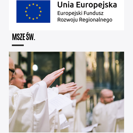
MSZE ŚW.