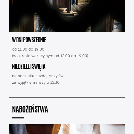
W DNI POWSZEDNIE
od 11.00 do 19.00
(w okresie wakacyjnym od 12.00 do 19.00)
NIEDZIELE I ŚWIĘTA
na początku każdej Mszy św.
za wyjątkiem mszy o 15.30
NABOŻEŃSTWA