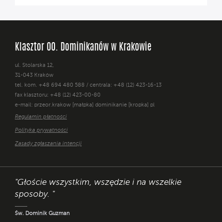
Klasztor OO. Dominikanów w Krakowie
ul. Stolarska 12,
31-043 Kraków
tel. kom. +48 694 480 588 / centrala: +48 (12) 423-16-13
fax klasztoru: +48 (12) 423-00-80
e-mail: przeor.krakow [małpka] dominikanie [kropka] pl
Regulamin płatności
Polityka prywatności
Zasady zgłaszania intencji
"Głoście wszystkim, wszędzie i na wszelkie
sposoby. "
Św. Dominik Guzman