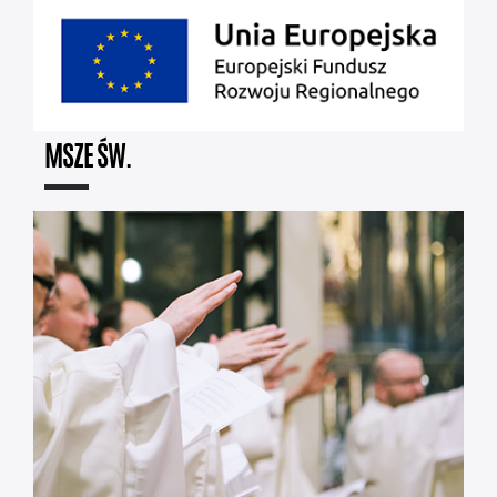
MSZE ŚW.