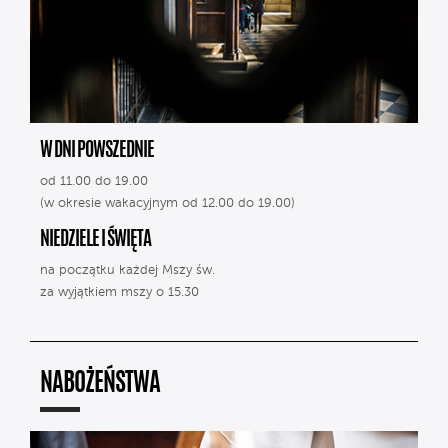
W DNI POWSZEDNIE
od 11.00 do 19.00
(w okresie wakacyjnym od 12.00 do 19.00)
NIEDZIELE I ŚWIĘTA
na początku każdej Mszy św.
za wyjątkiem mszy o 15.30
NABOŻEŃSTWA