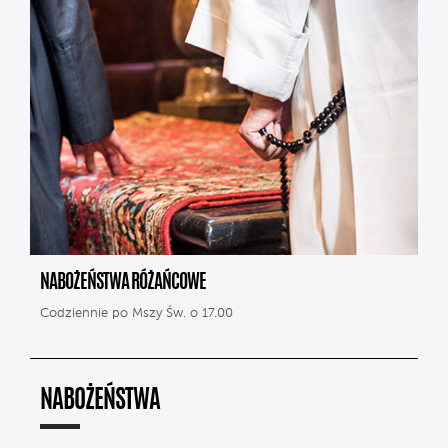
NABOŻEŃSTWA RÓŻAŃCOWE
Codziennie po Mszy Św. o 17.00
NABOŻEŃSTWA