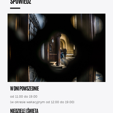
SPOWIEDŹ
W DNI POWSZEDNIE
od 11.00 do 19.00
(w okresie wakacyjnym od 12.00 do 19.00)
NIEDZIELE I ŚWIĘTA