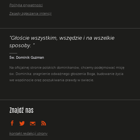
Polityka prywatności
Zasady zgłaszania intencji
"Głoście wszystkim, wszędzie i na wszelkie
sposoby. "
Św. Dominik Guzman
Na oficjalnej stronie polskich dominikanów, chcemy podejmować misję
św. Dominika: pragnienie odważnego głoszenia Boga, budowanie życia
we wspólnocie oraz poszukiwania prawdy w świecie.
Znajdź nas
kontakt redakcji strony