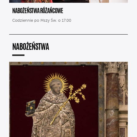
NABOŻEŃSTWA RÓŻAŃCOWE
Codziennie po Mszy Św. o 17.00
NABOŻEŃSTWA