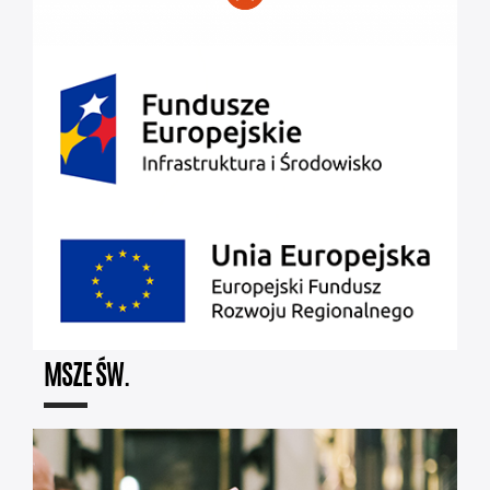
MSZE ŚW.