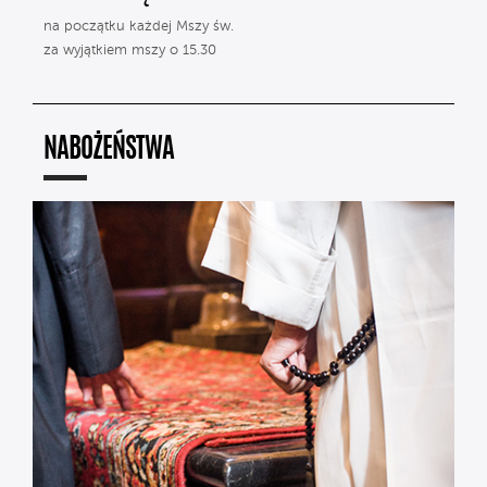
na początku każdej Mszy św.
za wyjątkiem mszy o 15.30
NABOŻEŃSTWA