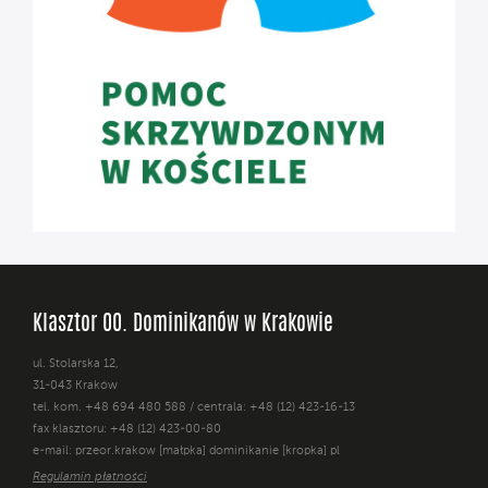
Klasztor OO. Dominikanów w Krakowie
ul. Stolarska 12,
31-043 Kraków
tel. kom. +48 694 480 588 / centrala: +48 (12) 423-16-13
fax klasztoru: +48 (12) 423-00-80
e-mail: przeor.krakow [małpka] dominikanie [kropka] pl
Regulamin płatności