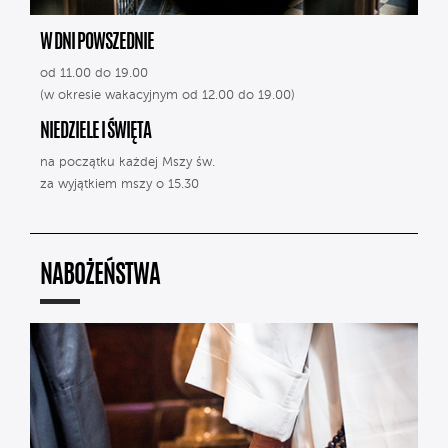
W DNI POWSZEDNIE
od 11.00 do 19.00
(w okresie wakacyjnym od 12.00 do 19.00)
NIEDZIELE I ŚWIĘTA
na początku każdej Mszy św.
za wyjątkiem mszy o 15.30
NABOŻEŃSTWA