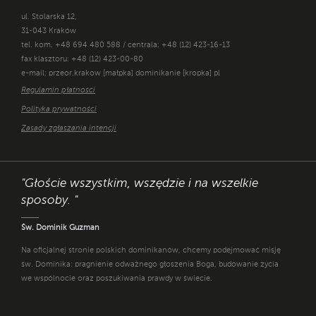
ul. Stolarska 12,
31-043 Kraków
tel. kom. +48 694 480 588 / centrala: +48 (12) 423-16-13
fax klasztoru: +48 (12) 423-00-80
e-mail: przeor.krakow [małpka] dominikanie [kropka] pl
Regulamin płatności
Polityka prywatności
Zasady zgłaszania intencji
"Głoście wszystkim, wszędzie i na wszelkie
sposoby. "
Św. Dominik Guzman
Na oficjalnej stronie polskich dominikanów, chcemy podejmować misję
św. Dominika: pragnienie odważnego głoszenia Boga, budowanie życia
we wspólnocie oraz poszukiwania prawdy w świecie.