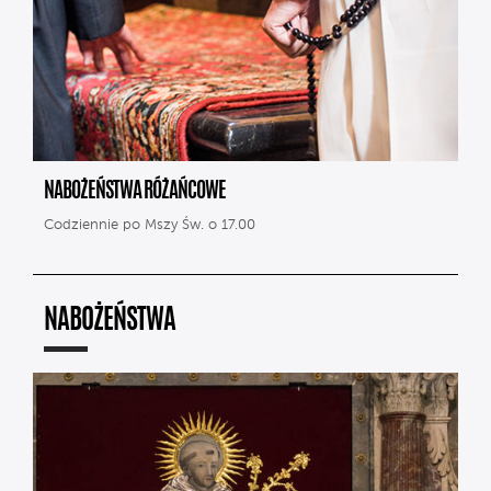
NABOŻEŃSTWA RÓŻAŃCOWE
Codziennie po Mszy Św. o 17.00
NABOŻEŃSTWA