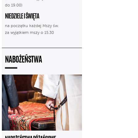
do 19.00)
NIEDZIELE I ŚWIĘTA
na początku każdej Mszy św.
za wyjątkiem mszy o 15.30
NABOŻEŃSTWA