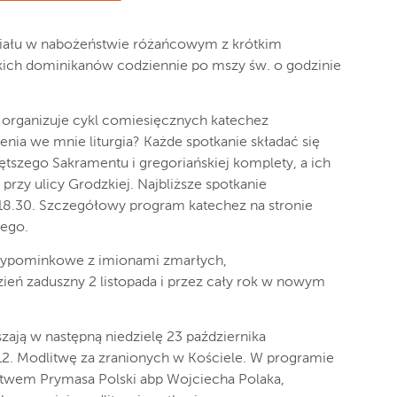
ziału w nabożeństwie różańcowym z krótkim
kich dominikanów codziennie po mszy św. o godzinie
 organizuje cykl comiesięcznych katechez
ienia we mnie liturgia? Każde spotkanie składać się
iętszego Sakramentu i gregoriańskiej komplety, a ich
przy ulicy Grodzkiej. Najbliższe spotkanie
 18.30. Szczegółowy program katechez na stronie
nego.
i wypominkowe z imionami zmarłych,
ień zaduszny 2 listopada i przez cały rok w nowym
zają w następną niedzielę 23 października
 12. Modlitwę za zranionych w Kościele. W programie
ctwem Prymasa Polski abp Wojciecha Polaka,