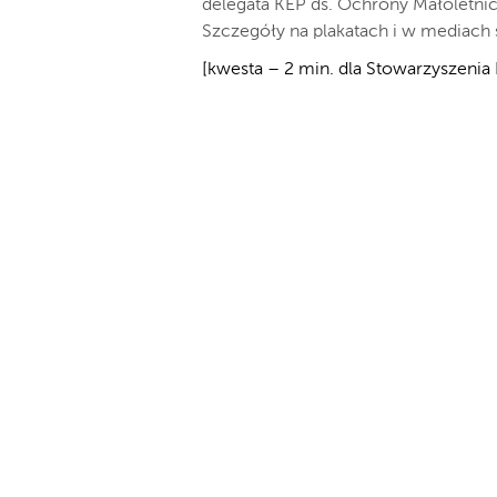
delegata KEP ds. Ochrony Małoletnic
Szczegóły na plakatach i w mediach
[kwesta – 2 min. dla Stowarzyszenia 