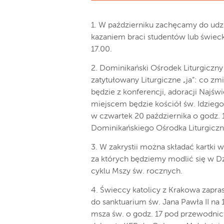
1. W październiku zachęcamy do ud
kazaniem braci studentów lub świec
17.00.
2. Dominikański Ośrodek Liturgiczny
zatytułowany Liturgiczne „ja”: co zm
będzie z konferencji, adoracji Najśw
miejscem będzie kościół św. Idziego 
w czwartek 20 października o godz.
Dominikańskiego Ośrodka Liturgicz
3. W zakrystii można składać kartk
za których będziemy modlić się w Dz
cyklu Mszy św. rocznych.
4. Świeccy katolicy z Krakowa zapras
do sanktuarium św. Jana Pawła II na
msza św. o godz. 17 pod przewodni