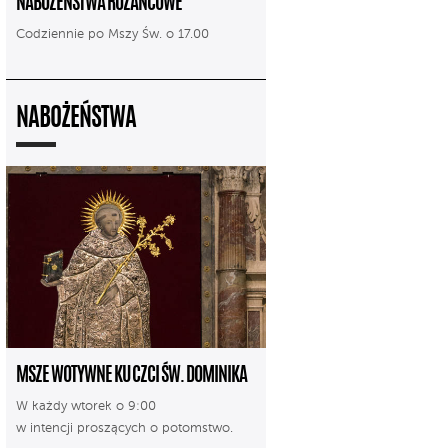
NABOŻEŃSTWA RÓŻAŃCOWE
Codziennie po Mszy Św. o 17.00
NABOŻEŃSTWA
MSZE WOTYWNE KU CZCI ŚW. DOMINIKA
W każdy wtorek o 9:00
w intencji proszących o potomstwo.