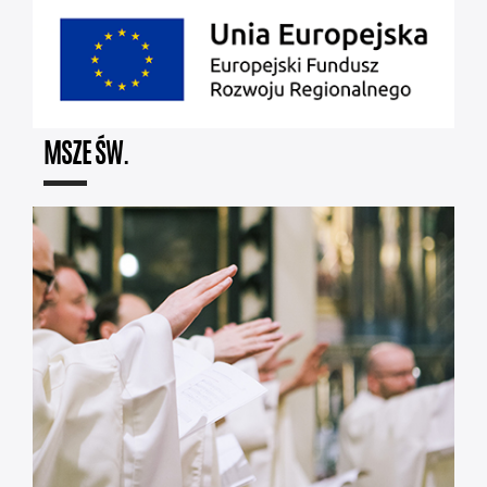
MSZE ŚW.