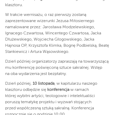
klasztoru.
W trakcie wernisażu, o raz pierwszy zostaną
zaprezentowane wizerunki Jezusa Miłosiernego
namalowane przez: Jarosława Modzelewskiego,
Ignacego Czwartosa, Wincentego Czwartosa, Jacka
Dłużewskiego, Wojciecha Głogowskiego, Jacka
Hajnosa OP, Krzysztofa Klimka, Bognę Podbielską, Beatę
Stankiewicz i Artura Wąsowskiego.
Dzień później organizatorzy zapraszają na towarzyszącą
mu konferencję poświęconą sztuce sakralnej. Wstęp
na oba wydarzenia jest bezpłatny.
Dzień później,
10 listopada
, w kapitularzu naszego
klasztoru odbędzie się
konferencja
w ramach
której wybitni artyści, teologowie i intelektualiści
poruszą tematykę projektu i wyzwań stojących
przed współczesną sztuką sakralną. Konferencja
rozpocznie się o godzinie 10:00.