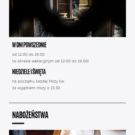
W DNI POWSZEDNIE
od 11.00 do 19.00
(w okresie wakacyjnym od 12.00 do 19.00)
NIEDZIELE I ŚWIĘTA
na początku każdej Mszy św.
za wyjątkiem mszy o 15.30
NABOŻEŃSTWA