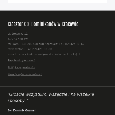
Klasztor OO. Dominikanów w Krakowie
ul. Stolarska 12,
31-043 Kraków
tel. kom. +48 694 480 588 / centrala: +48 (12) 423-16-13
fax klasztoru: +48 (12) 423-00-80
e-mail: przeor.krakow [małpka] dominikanie [kropka] pl
Regulamin płatności
Polityka prywatności
Zasady zgłaszania intencji
"Głoście wszystkim, wszędzie i na wszelkie
sposoby. "
Św. Dominik Guzman