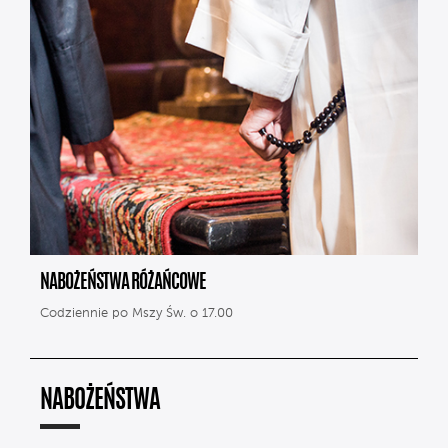
NABOŻEŃSTWA RÓŻAŃCOWE
Codziennie po Mszy Św. o 17.00
NABOŻEŃSTWA