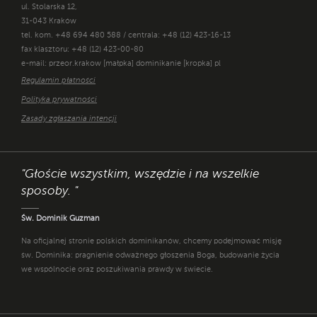
ul. Stolarska 12,
31-043 Kraków
tel. kom. +48 694 480 588 / centrala: +48 (12) 423-16-13
fax klasztoru: +48 (12) 423-00-80
e-mail: przeor.krakow [małpka] dominikanie [kropka] pl
Regulamin płatności
Polityka prywatności
Zasady zgłaszania intencji
"Głoście wszystkim, wszędzie i na wszelkie
sposoby. "
Św. Dominik Guzman
Na oficjalnej stronie polskich dominikanów, chcemy podejmować misję
św. Dominika: pragnienie odważnego głoszenia Boga, budowanie życia
we wspólnocie oraz poszukiwania prawdy w świecie.