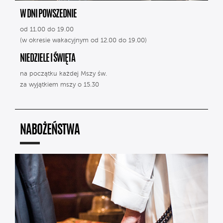
W DNI POWSZEDNIE
od 11.00 do 19.00
(w okresie wakacyjnym od 12.00 do 19.00)
NIEDZIELE I ŚWIĘTA
na początku każdej Mszy św.
za wyjątkiem mszy o 15.30
NABOŻEŃSTWA