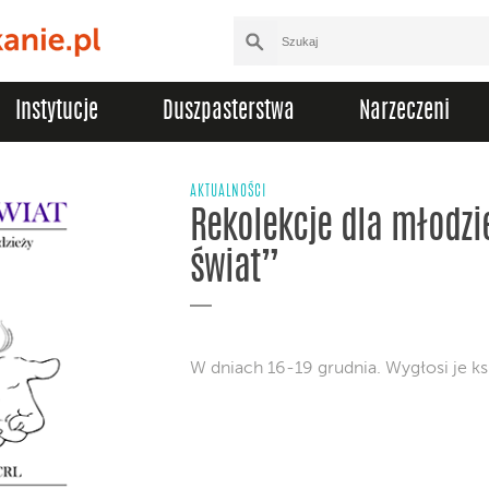
Instytucje
Duszpasterstwa
Narzeczeni
AKTUALNOŚCI
Rekolekcje dla młodzie
świat”
W dniach 16-19 grudnia. Wygłosi je ks