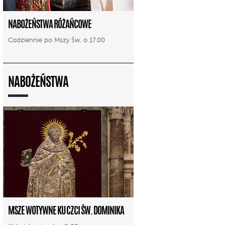
NABOŻEŃSTWA RÓŻAŃCOWE
Codziennie po Mszy Św. o 17.00
NABOŻEŃSTWA
MSZE WOTYWNE KU CZCI ŚW. DOMINIKA