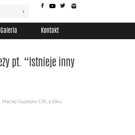
Facebook
YouTube
Twitter
Instagram
Galeria
Kontakt
ży pt. “Istnieje inny
. Maciej Guziejko CRL z Ełku.