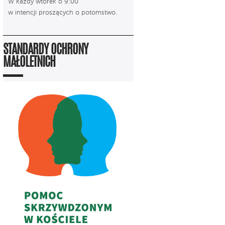
W każdy wtorek o 9:00
w intencji proszących o potomstwo.
STANDARDY OCHRONY
MAŁOLETNICH