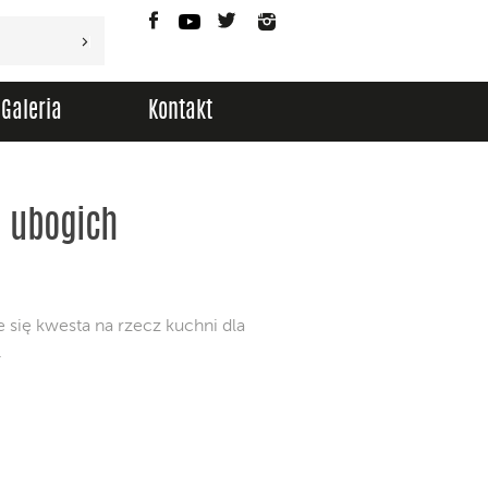
Facebook
YouTube
Twitter
Instagram
Galeria
Kontakt
a ubogich
e się kwesta na rzecz kuchni dla
.