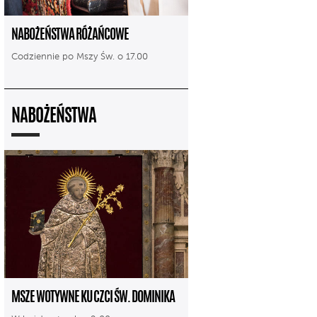
NABOŻEŃSTWA RÓŻAŃCOWE
Codziennie po Mszy Św. o 17.00
NABOŻEŃSTWA
MSZE WOTYWNE KU CZCI ŚW. DOMINIKA