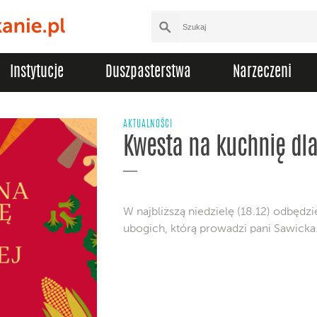
Instytucje
Duszpasterstwa
Narzeczeni
AKTUALNOŚCI
Kwesta na kuchnię dl
W najbliższą niedzielę (18.12) odbędzi
ubogich, którą prowadzi pani Sawicka