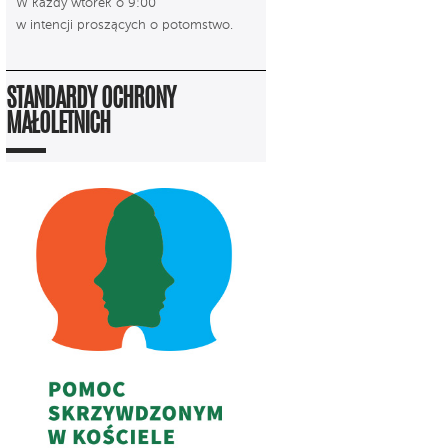
W każdy wtorek o 9:00
w intencji proszących o potomstwo.
STANDARDY OCHRONY
MAŁOLETNICH