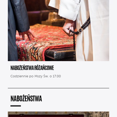
NABOŻEŃSTWA RÓŻAŃCOWE
Codziennie po Mszy Św. o 17.00
NABOŻEŃSTWA