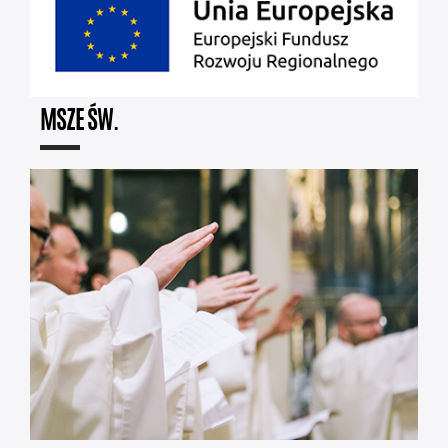
MSZE ŚW.