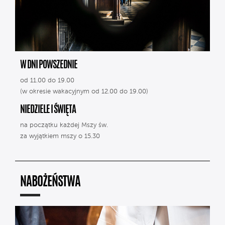
W DNI POWSZEDNIE
od 11.00 do 19.00
(w okresie wakacyjnym od 12.00 do 19.00)
NIEDZIELE I ŚWIĘTA
na początku każdej Mszy św.
za wyjątkiem mszy o 15.30
NABOŻEŃSTWA