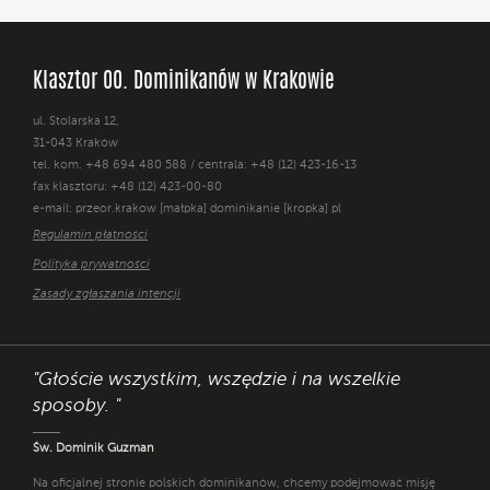
Klasztor OO. Dominikanów w Krakowie
ul. Stolarska 12,
31-043 Kraków
tel. kom. +48 694 480 588 / centrala: +48 (12) 423-16-13
fax klasztoru: +48 (12) 423-00-80
e-mail: przeor.krakow [małpka] dominikanie [kropka] pl
Regulamin płatności
Polityka prywatności
Zasady zgłaszania intencji
"Głoście wszystkim, wszędzie i na wszelkie
sposoby. "
Św. Dominik Guzman
Na oficjalnej stronie polskich dominikanów, chcemy podejmować misję