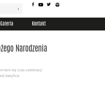
Facebook
YouTube
Twitter
Instagram
Galeria
Kontakt
ożego Narodzenia
ieni się czas celebracji
ej bazylice.