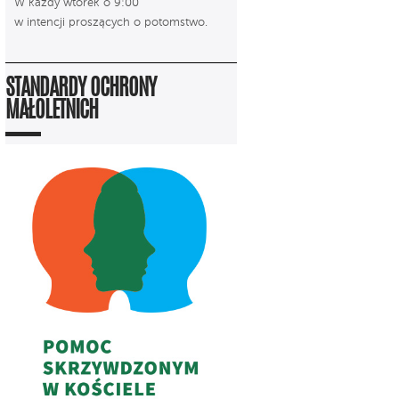
W każdy wtorek o 9:00
w intencji proszących o potomstwo.
STANDARDY OCHRONY
MAŁOLETNICH