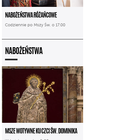
NABOŻEŃSTWA RÓŻAŃCOWE
Codziennie po Mszy Św. o 17.00
NABOŻEŃSTWA
MSZE WOTYWNE KU CZCI ŚW. DOMINIKA