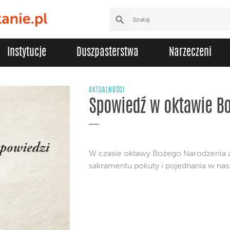
Instytucje
Duszpasterstwa
Narzeczeni
AKTUALNOŚCI
Spowiedź w oktawie B
W czasie oktawy Bożego Narodzenia zm
sakramentu pokuty i pojednania w nasz