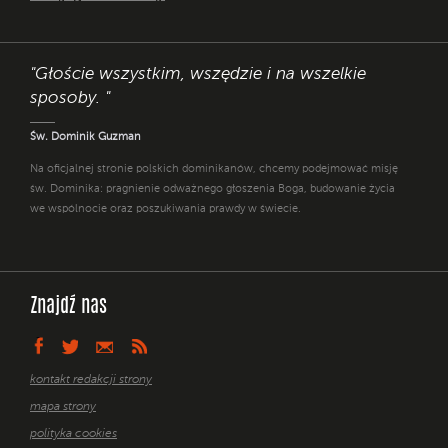
"Głoście wszystkim, wszędzie i na wszelkie
sposoby. "
Św. Dominik Guzman
Na oficjalnej stronie polskich dominikanów, chcemy podejmować misję
św. Dominika: pragnienie odważnego głoszenia Boga, budowanie życia
we wspólnocie oraz poszukiwania prawdy w świecie.
Znajdź nas
kontakt redakcji strony
mapa strony
polityka cookies