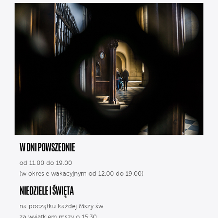
W DNI POWSZEDNIE
od 11.00 do 19.00
(w okresie wakacyjnym od 12.00 do 19.00)
NIEDZIELE I ŚWIĘTA
na początku każdej Mszy św.
za wyjątkiem mszy o 15.30