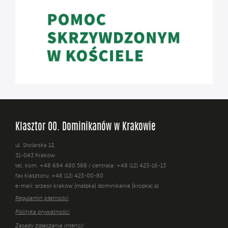
Klasztor OO. Dominikanów w Krakowie
ul. Stolarska 12,
31-043 Kraków
tel. kom. +48 694 480 588 / centrala: +48 (12) 423-16-13
fax klasztoru: +48 (12) 423-00-80
e-mail: przeor.krakow [małpka] dominikanie [kropka] pl
Regulamin płatności
Polityka prywatności
Zasady zgłaszania intencji