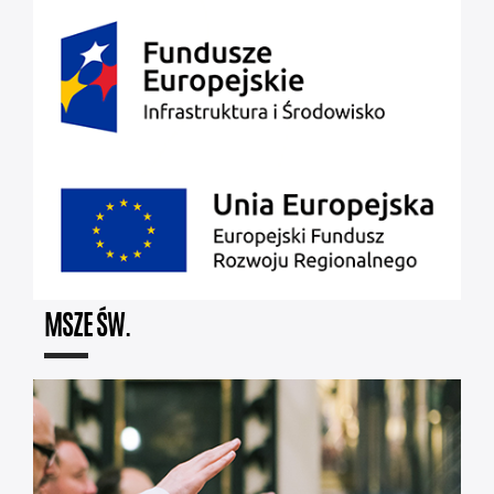
MSZE ŚW.