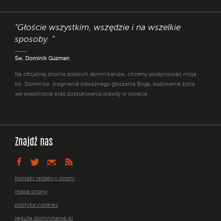
"Głoście wszystkim, wszędzie i na wszelkie
sposoby. "
Św. Dominik Guzman
Na oficjalnej stronie polskich dominikanów, chcemy podejmować misję
św. Dominika: pragnienie odważnego głoszenia Boga, budowanie życia
we wspólnocie oraz poszukiwania prawdy w świecie.
Znajdź nas
kontakt redakcji strony
mapa strony
polityka cookies
reguła dominikanie.pl