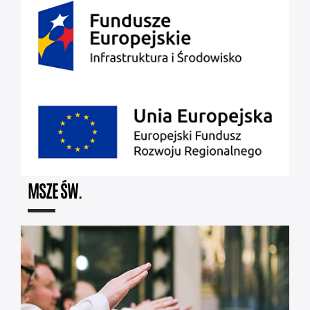
MSZE ŚW.