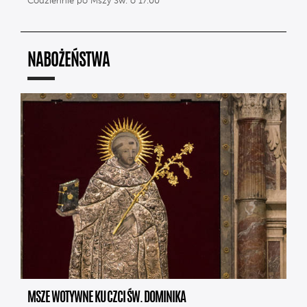
Codziennie po Mszy Św. o 17.00
NABOŻEŃSTWA
MSZE WOTYWNE KU CZCI ŚW. DOMINIKA