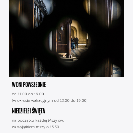
W DNI POWSZEDNIE
od 11.00 do 19.00
(w okresie wakacyjnym od 12.00 do 19.00)
NIEDZIELE I ŚWIĘTA
na początku każdej Mszy św.
za wyjątkiem mszy o 15.30