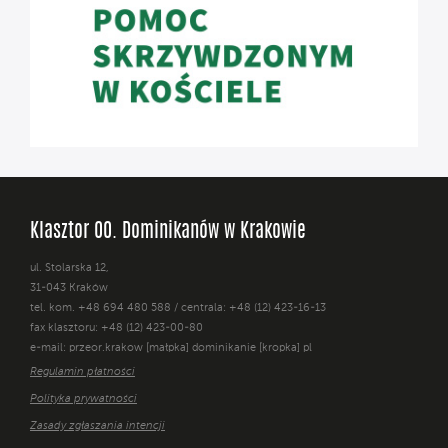
Klasztor OO. Dominikanów w Krakowie
ul. Stolarska 12,
31-043 Kraków
tel. kom. +48 694 480 588 / centrala: +48 (12) 423-16-13
fax klasztoru: +48 (12) 423-00-80
e-mail: przeor.krakow [małpka] dominikanie [kropka] pl
Regulamin płatności
Polityka prywatności
Zasady zgłaszania intencji