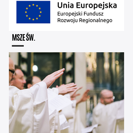
MSZE ŚW.