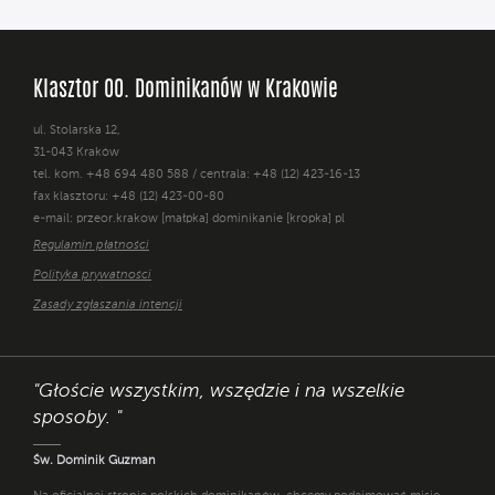
Klasztor OO. Dominikanów w Krakowie
ul. Stolarska 12,
31-043 Kraków
tel. kom. +48 694 480 588 / centrala: +48 (12) 423-16-13
fax klasztoru: +48 (12) 423-00-80
e-mail: przeor.krakow [małpka] dominikanie [kropka] pl
Regulamin płatności
Polityka prywatności
Zasady zgłaszania intencji
"Głoście wszystkim, wszędzie i na wszelkie
sposoby. "
Św. Dominik Guzman