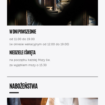
W DNI POWSZEDNIE
od 11.00 do 19.00
(w okresie wakacyjnym od 12.00 do 19.00)
NIEDZIELE I ŚWIĘTA
na początku każdej Mszy św.
za wyjątkiem mszy o 15.30
NABOŻEŃSTWA