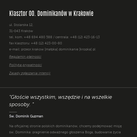
Klasztor OO. Dominikanów w Krakowie
ul. Stolarska 12,
31-043 Kraków
tel. kom. +48 694 480 588 / centrala: +48 (12) 423-16-13
fax klasztoru: +48 (12) 423-00-80
e-mail: przeor.krakow [małpka] dominikanie [kropka] pl
Regulamin płatności
Polityka prywatności
Zasady zgłaszania intencji
"Głoście wszystkim, wszędzie i na wszelkie
sposoby. "
Św. Dominik Guzman
Na oficjalnej stronie polskich dominikanów, chcemy podejmować misję
św. Dominika: pragnienie odważnego głoszenia Boga, budowanie życia