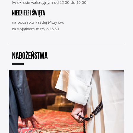
(w okresie wakacyjnym od 12.00 do 19.00)
NIEDZIELE I ŚWIĘTA
na początku każdej Mszy św.
za wyjątkiem mszy o 15.30
NABOŻEŃSTWA