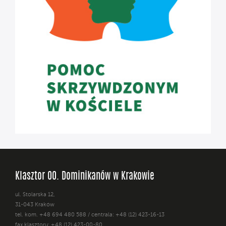
Klasztor OO. Dominikanów w Krakowie
ul. Stolarska 12,
31-043 Kraków
tel. kom. +48 694 480 588 / centrala: +48 (12) 423-16-13
fax klasztoru: +48 (12) 423-00-80