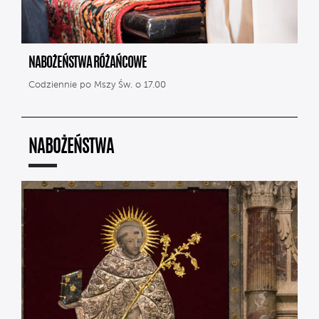
NABOŻEŃSTWA RÓŻAŃCOWE
Codziennie po Mszy Św. o 17.00
NABOŻEŃSTWA