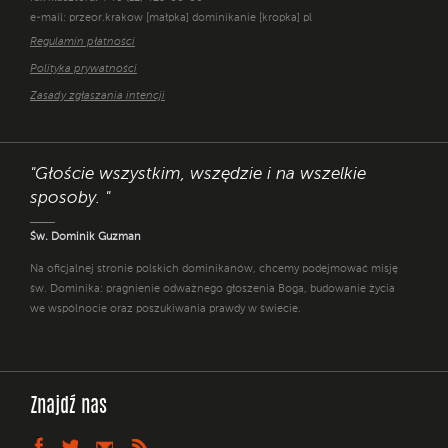
e-mail: przeor.krakow [małpka] dominikanie [kropka] pl
Regulamin płatności
Polityka prywatności
Zasady zgłaszania intencji
"Głoście wszystkim, wszędzie i na wszelkie
sposoby. "
Św. Dominik Guzman
Na oficjalnej stronie polskich dominikanów, chcemy podejmować misję
św. Dominika: pragnienie odważnego głoszenia Boga, budowanie życia
we wspólnocie oraz poszukiwania prawdy w świecie.
Znajdź nas