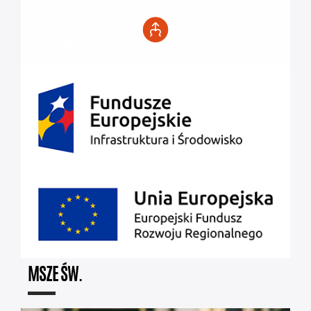
MSZE ŚW.