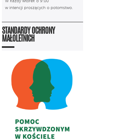
W każdy wtorek o 9:00
w intencji proszących o potomstwo.
STANDARDY OCHRONY
MAŁOLETNICH