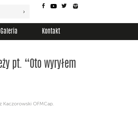
Facebook
YouTube
Twitter
Instagram
Galeria
Kontakt
eży pt. “Oto wyryłem
usz Kaczorowski OFMCap.