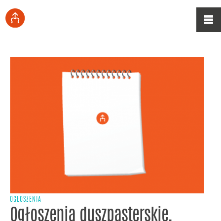
OGŁOSZENIA
Ogłoszenia duszpasterskie,