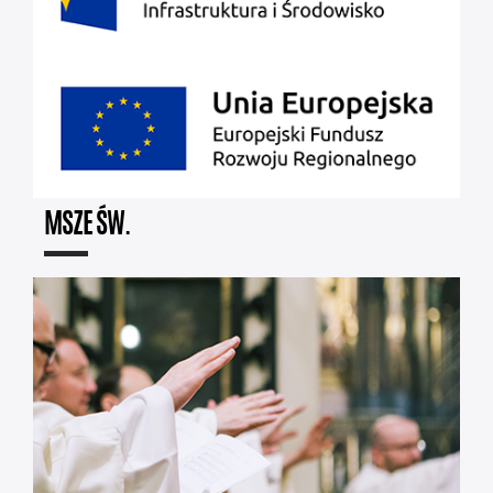
MSZE ŚW.