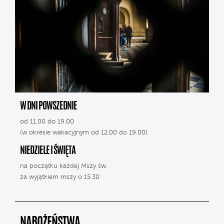
W DNI POWSZEDNIE
od 11.00 do 19.00
(w okresie wakacyjnym od 12.00 do 19.00)
NIEDZIELE I ŚWIĘTA
na początku każdej Mszy św.
za wyjątkiem mszy o 15.30
NABOŻEŃSTWA