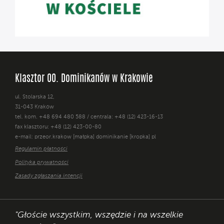
Klasztor OO. Dominikanów w Krakowie
ul. Stolarska 12,
31-043 Kraków
tel. kom. +48 694 480 588 / centrala: +48 (12) 423-16-13
fax klasztoru: +48 (12) 423-00-80
e-mail: przeor.krakow [małpka] dominikanie [kropka] pl
Regulamin płatności
Polityka prywatności
Zasady zgłaszania intencji
"Głoście wszystkim, wszędzie i na wszelkie