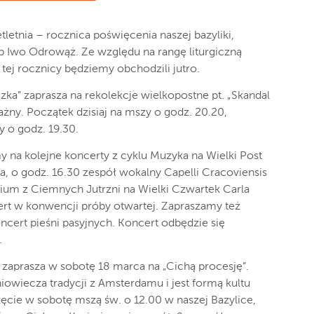
tletnia – rocznica poświęcenia naszej bazyliki,
p Iwo Odrowąż. Ze względu na rangę liturgiczną
 tej rocznicy będziemy obchodzili jutro.
ka” zaprasza na rekolekcje wielkopostne pt. „Skandal
ażny. Początek dzisiaj na mszy o godz. 20.20,
y o godz. 19.30.
y na kolejne koncerty z cyklu Muzyka na Wielki Post
, o godz. 16.30 zespół wokalny Capelli Cracoviensis
ium z Ciemnych Jutrzni na Wielki Czwartek Carla
ert w konwencji próby otwartej. Zapraszamy też
oncert pieśni pasyjnych. Koncert odbędzie się
.
 zaprasza w sobotę 18 marca na „Cichą procesję”.
iowiecza tradycji z Amsterdamu i jest formą kultu
cie w sobotę mszą św. o 12.00 w naszej Bazylice,