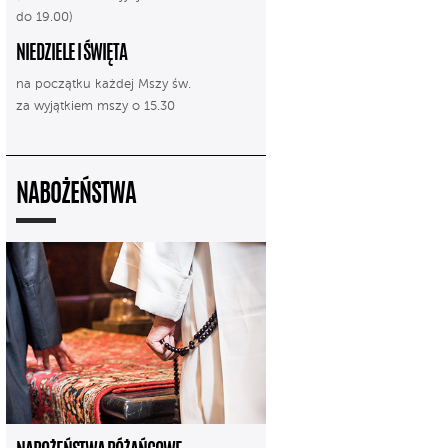
do 19.00)
NIEDZIELE I ŚWIĘTA
na początku każdej Mszy św.
za wyjątkiem mszy o 15.30
NABOŻEŃSTWA