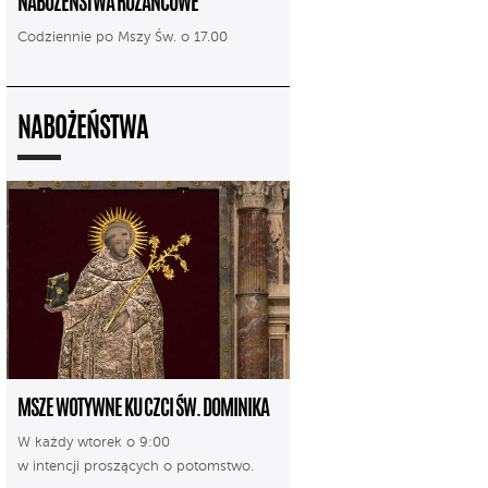
NABOŻEŃSTWA RÓŻAŃCOWE
Codziennie po Mszy Św. o 17.00
NABOŻEŃSTWA
MSZE WOTYWNE KU CZCI ŚW. DOMINIKA
W każdy wtorek o 9:00
w intencji proszących o potomstwo.