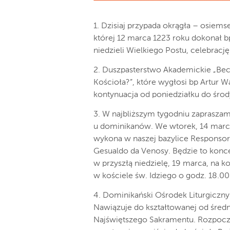
1. Dzisiaj przypada okrągła – osiemse
której 12 marca 1223 roku dokonał b
niedzieli Wielkiego Postu, celebrację
2. Duszpasterstwo Akademickie „Becz
Kościoła?”, które wygłosi bp Artur W
kontynuacja od poniedziałku do środ
3. W najbliższym tygodniu zapraszam
u dominikanów. We wtorek, 14 marca
wykona w naszej bazylice Responsor
Gesualdo da Venosy. Będzie to konc
w przyszłą niedzielę, 19 marca, na k
w kościele św. Idziego o godz. 18.00
4. Dominikański Ośrodek Liturgiczny
Nawiązuje do kształtowanej od średn
Najświętszego Sakramentu. Rozpoczę