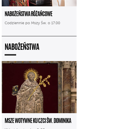
NABOŻEŃSTWA RÓŻAŃCOWE
Codziennie po Mszy Św. o 17.00
NABOŻEŃSTWA
MSZE WOTYWNE KU CZCI ŚW. DOMINIKA