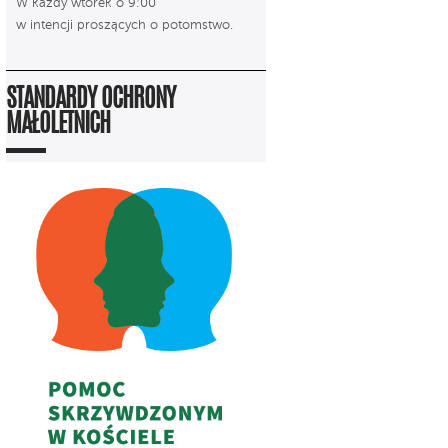
W każdy wtorek o 9:00
w intencji proszących o potomstwo.
STANDARDY OCHRONY
MAŁOLETNICH