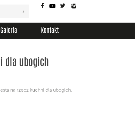
Facebook
YouTube
Twitter
Instagram
Galeria
Kontakt
i dla ubogich
esta na rzecz kuchni dla ubogich,