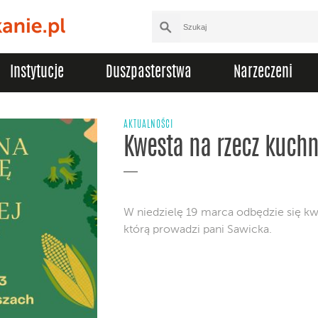
Instytucje
Duszpasterstwa
Narzeczeni
AKTUALNOŚCI
Kwesta na rzecz kuchn
W niedzielę 19 marca odbędzie się kw
którą prowadzi pani Sawicka.