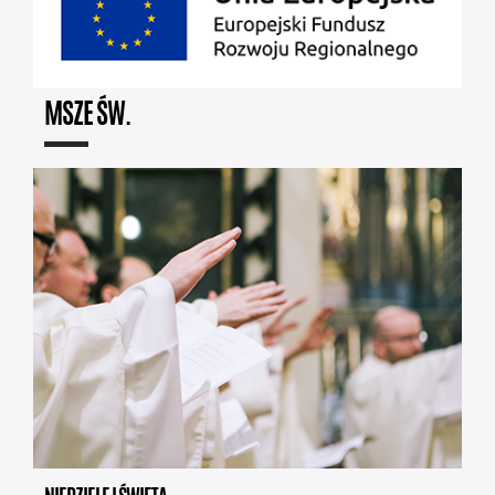
MSZE ŚW.