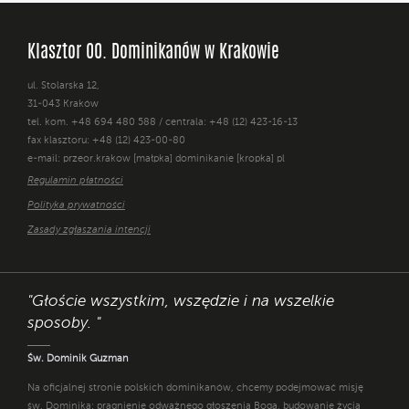
Klasztor OO. Dominikanów w Krakowie
ul. Stolarska 12,
31-043 Kraków
tel. kom. +48 694 480 588 / centrala: +48 (12) 423-16-13
fax klasztoru: +48 (12) 423-00-80
e-mail: przeor.krakow [małpka] dominikanie [kropka] pl
Regulamin płatności
Polityka prywatności
Zasady zgłaszania intencji
"Głoście wszystkim, wszędzie i na wszelkie
sposoby. "
Św. Dominik Guzman
Na oficjalnej stronie polskich dominikanów, chcemy podejmować misję
św. Dominika: pragnienie odważnego głoszenia Boga, budowanie życia