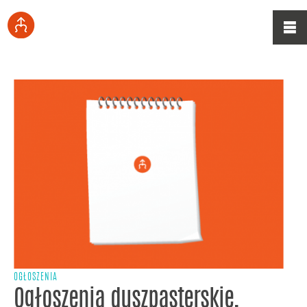
OGŁOSZENIA
Ogłoszenia duszpasterskie,