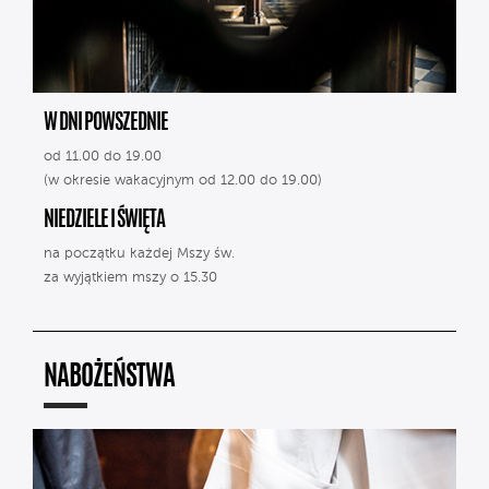
W DNI POWSZEDNIE
od 11.00 do 19.00
(w okresie wakacyjnym od 12.00 do 19.00)
NIEDZIELE I ŚWIĘTA
na początku każdej Mszy św.
za wyjątkiem mszy o 15.30
NABOŻEŃSTWA