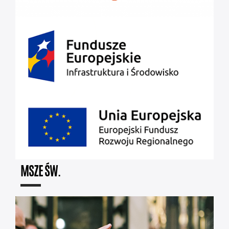
MSZE ŚW.