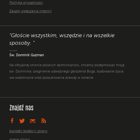
Polityka prywatności
Zasady zgłaszania intencji
"Głoście wszystkim, wszędzie i na wszelkie
sposoby. "
Św. Dominik Guzman
Na oficjalnej stronie polskich dominikanów, chcemy podejmować misję
św. Dominika: pragnienie odważnego głoszenia Boga, budowanie życia
we wspólnocie oraz poszukiwania prawdy w świecie.
Znajdź nas
kontakt redakcji strony
mapa strony