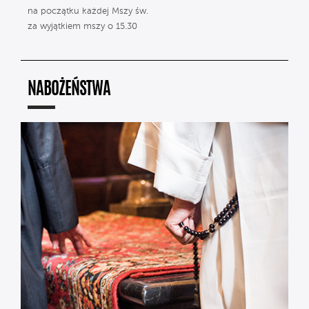
na początku każdej Mszy św.
za wyjątkiem mszy o 15.30
NABOŻEŃSTWA