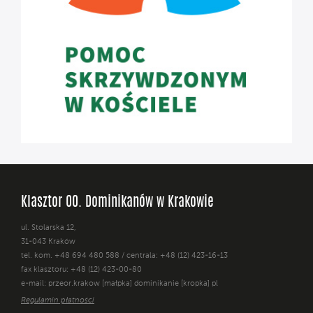
Klasztor OO. Dominikanów w Krakowie
ul. Stolarska 12,
31-043 Kraków
tel. kom. +48 694 480 588 / centrala: +48 (12) 423-16-13
fax klasztoru: +48 (12) 423-00-80
e-mail: przeor.krakow [małpka] dominikanie [kropka] pl
Regulamin płatności