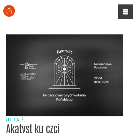
AKTUALNOŚCI
Akatyst ku czci