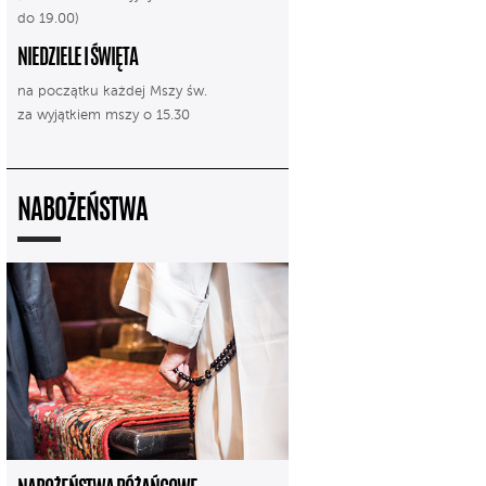
do 19.00)
NIEDZIELE I ŚWIĘTA
na początku każdej Mszy św.
za wyjątkiem mszy o 15.30
NABOŻEŃSTWA