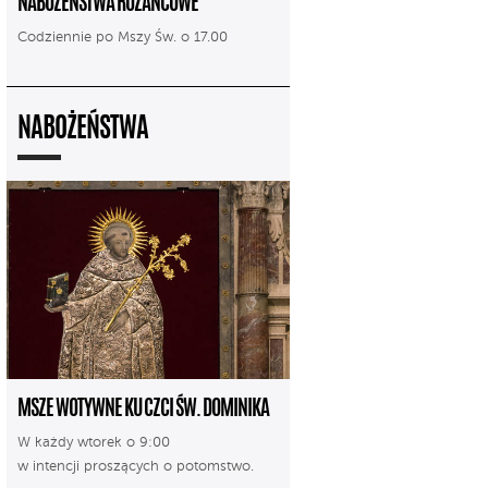
NABOŻEŃSTWA RÓŻAŃCOWE
Codziennie po Mszy Św. o 17.00
NABOŻEŃSTWA
MSZE WOTYWNE KU CZCI ŚW. DOMINIKA
W każdy wtorek o 9:00
w intencji proszących o potomstwo.