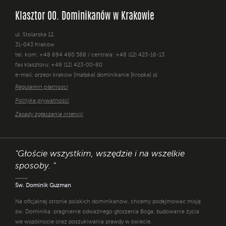
Klasztor OO. Dominikanów w Krakowie
ul. Stolarska 12,
31-043 Kraków
tel. kom. +48 694 480 588 / centrala: +48 (12) 423-16-13
fax klasztoru: +48 (12) 423-00-80
e-mail: przeor.krakow [małpka] dominikanie [kropka] pl
Regulamin płatności
Polityka prywatności
Zasady zgłaszania intencji
"Głoście wszystkim, wszędzie i na wszelkie
sposoby. "
Św. Dominik Guzman
Na oficjalnej stronie polskich dominikanów, chcemy podejmować misję
św. Dominika: pragnienie odważnego głoszenia Boga, budowanie życia
we wspólnocie oraz poszukiwania prawdy w świecie.