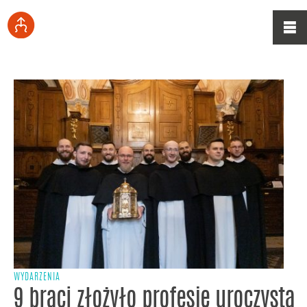
WYDARZENIA
9 braci złożyło profesję uroczystą