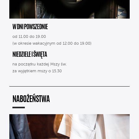
W DNI POWSZEDNIE
od 11.00 do 19.00
(w okresie wakacyjnym od 12.00 do 19.00)
NIEDZIELE I ŚWIĘTA
na początku każdej Mszy św.
za wyjątkiem mszy o 15.30
NABOŻEŃSTWA