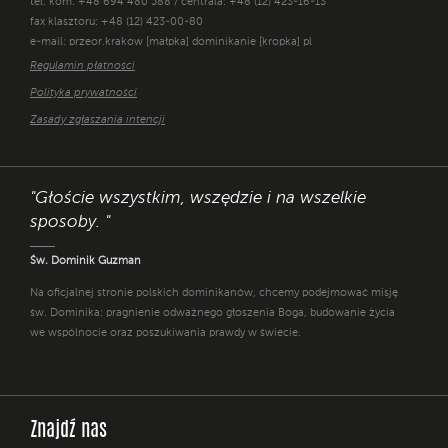
tel. kom. +48 694 480 588 / centrala: +48 (12) 423-16-13
fax klasztoru: +48 (12) 423-00-80
e-mail: przeor.krakow [małpka] dominikanie [kropka] pl
Regulamin płatności
Polityka prywatności
Zasady zgłaszania intencji
"Głoście wszystkim, wszędzie i na wszelkie
sposoby. "
Św. Dominik Guzman
Na oficjalnej stronie polskich dominikanów, chcemy podejmować misję
św. Dominika: pragnienie odważnego głoszenia Boga, budowanie życia
we wspólnocie oraz poszukiwania prawdy w świecie.
Znajdź nas