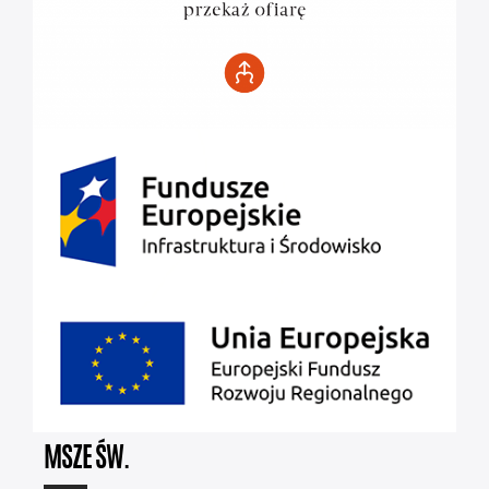
MSZE ŚW.