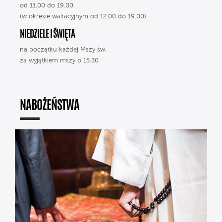
od 11.00 do 19.00
(w okresie wakacyjnym od 12.00 do 19.00)
NIEDZIELE I ŚWIĘTA
na początku każdej Mszy św.
za wyjątkiem mszy o 15.30
NABOŻEŃSTWA